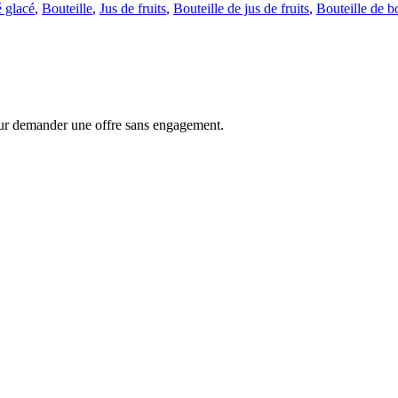
 glacé
,
Bouteille
,
Jus de fruits
,
Bouteille de jus de fruits
,
Bouteille de b
ur demander une offre sans engagement.