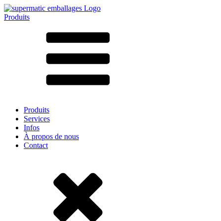
Produits
Tous les produits ➔
Par matériau
SAN
SAN/SMMA
Aluminium
Tôle
Verre
HD-PE
Carton
LD-PE
Produits
Métal
Services
PET
Infos
PP
À propos de nous
rPET
Contact
Grès
Fer blanc
Nylon
rHD-PE
Sachets et bag-in-box
(9)