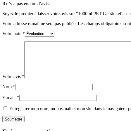
Il n’y a pas encore d’avis.
Durable
(301)
Soyez le premier à laisser votre avis sur “1000ml PET Getränkeflasc
Votre adresse e-mail ne sera pas publiée.
Les champs obligatoires son
Bouteilles de sauce
(24)
Votre note
*
Bouteilles de spiritueux
(81)
Votre avis
*
Pulvérisateur
(18)
Nom
*
E-mail
*
Réservoirs
(2)
Enregistrer mon nom, mon e-mail et mon site dans le navigateur