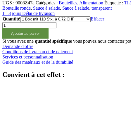
UGS :
9008Z47a
Catégories :
Bouteilles
,
Alimentation
Étiquette :
Thé
Bouteille ronde
,
Sauce à salade
,
Sauce à salade
,
transparent
1 - 3 jours Délai de livraison
Quantité
Effacer
quantité
de
Ajouter au panier
1000ml
PET
Si vous avez une
quantité spécifique
vous pouvez nous contacter po
Getränkeflasche
Demande d'offre
mit
Conditions de livraison et de paiement
Griffmulde
Services et personnalisation
Guide des matériaux et de la durabilité
Convient à cet effet :