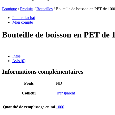
Boutique
/
Produits
/
Bouteilles
/ Bouteille de boisson en PET de 100
Bouteilles de bière
(16)
Panier d'achat
Mon compte
Bouteille de boisson en PET de 
Produits chimiques
(267)
Infos
Avis (0)
Distributeurs et pompes
(30)
Informations complémentaires
Boîtes
(73)
Poids
ND
Couleur
Transparent
Pulvérisateur fin
(8)
Quantité de remplissage en ml
1000