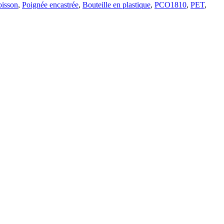
oisson
,
Poignée encastrée
,
Bouteille en plastique
,
PCO1810
,
PET
,