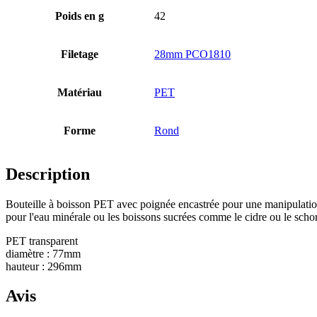
Poids en g
42
Bouteilles
(519)
Filetage
28mm PCO1810
Bouteilles Hotfill
(6)
Matériau
PET
Forme
Rond
Bidon
(21)
Description
Bouteille à boisson PET avec poignée encastrée pour une manipulation
Cosmétiques
(292)
pour l'eau minérale ou les boissons sucrées comme le cidre ou le schor
PET transparent
diamètre : 77mm
hauteur : 296mm
Alimentation
(483)
Avis