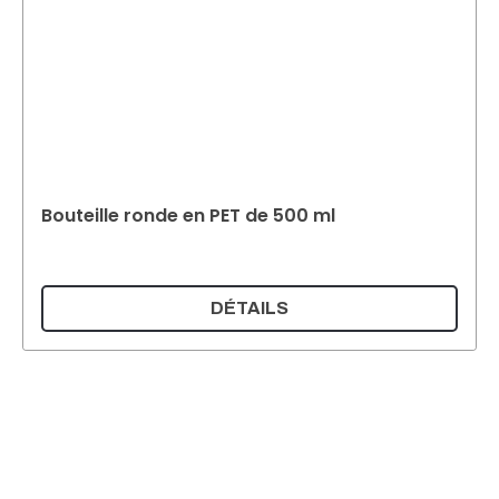
Bouteille ronde en PET de 500 ml
DÉTAILS
Supermatic Kunststoffverpackungen GmbH
Ackerstrasse 46
8610 Uster