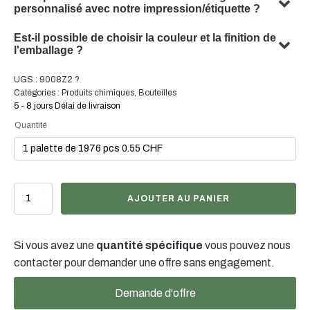
personnalisé avec notre impression/étiquette ?
Oui, nous pouvons concevoir un emballage personnalisé
Est-il possible de choisir la couleur et la finition de
avec votre sujet. Notre équipe est spécialisée dans la
l'emballage ?
conception de solutions d'emballage sur mesure qui
Oui, il est souvent possible de choisir la couleur et la
UGS :
9008Z2 ?
répondent à vos besoins spécifiques.
finition de votre emballage. Notre équipe se fera un
Catégories :
Produits chimiques
,
Bouteilles
plaisir de vous conseiller pour trouver la couleur et la
5 - 8 jours Délai de livraison
finition optimales pour votre emballage de produit.
Quantité
quantité
AJOUTER AU PANIER
de
500ml
Sprühflasche
Si vous avez une
quantité spécifique
vous pouvez nous
PET
28/410
contacter pour demander une offre sans engagement.
Demande d'offre