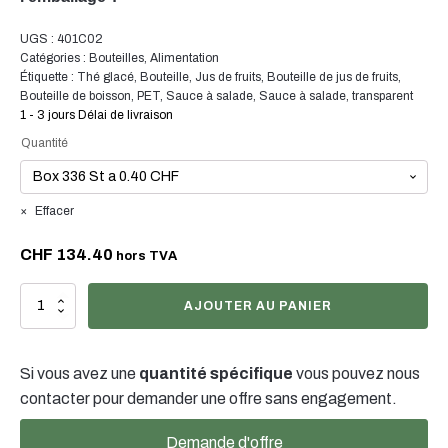
conception de solutions d'emballage sur mesure qui
Oui, il est souvent possible de choisir la couleur et la
UGS :
401C02
répondent à vos besoins spécifiques.
finition de votre emballage. Notre équipe se fera un
Catégories :
Bouteilles
,
Alimentation
plaisir de vous conseiller pour trouver la couleur et la
Étiquette :
Thé glacé
,
Bouteille
,
Jus de fruits
,
Bouteille de jus de fruits
,
Bouteille de boisson
,
PET
,
Sauce à salade
,
Sauce à salade
,
transparent
finition optimales pour votre emballage de produit.
1 - 3 jours Délai de livraison
Quantité
Effacer
CHF
134.40
hors TVA
quantité
AJOUTER AU PANIER
de
330ml
Weithalsflasche
Si vous avez une
quantité spécifique
vous pouvez nous
PET
contacter pour demander une offre sans engagement.
Demande d'offre