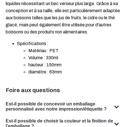
liquides nécessitant un bec verseur plus large. Grâce à sa
conception et à sa taille, elle est particulièrement adaptée
aux boissons telles que les jus de fruits, le cidre ou le thé
glacé, mais peut également être utilisée pour d'autres
boissons ou des produits non alimentaires.
Spécifications :
Matériau : PET
Volume : 330ml
hauteur : 150mm
diamètre : 63mm
Foire aux questions
Est-il possible de concevoir un emballage
personnalisé avec notre impression/étiquette ?
Oui, nous pouvons concevoir un emballage personnalisé
Est-il possible de choisir la couleur et la finition de
avec votre sujet. Notre équipe est spécialisée dans la
l'emballage ?