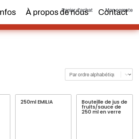
teurs et
Boîtes
Pulvérisateur fin
Panier d'achat
Mon compte
Infos
À propos de nous
Contact
pes
iques
Alimentation
Durable
Trier
Ordinamento dei contenuti
voirs
Fermetures
Bouteilles de vin et de
champagne
250ml EMILIA
Bouteille de jus de
fruits/sauce de
250 ml en verre