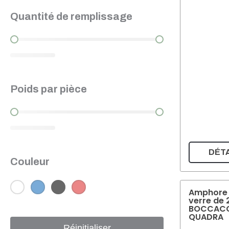
Quantité de remplissage
Quantité de remplissage
Poids par pièce
Poids par pièce
DÉTA
Couleur
Blanc
(15)
Bleu
(3)
Noir
(3)
Rouge
(1)
Couleur
Amphore
verre de 
BOCCAC
QUADRA
Réinitialiser