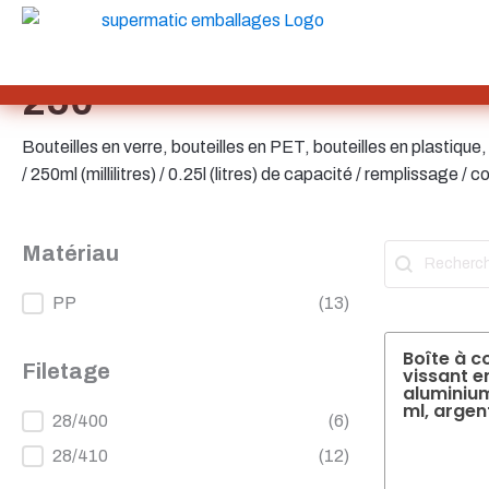
Sachets et bag-in-box
SAN
Boutique
/ Produit Quantité de remplissage en ml / 250
SAN/SMMA
Aluminium
250
Tôle
Verre
Bouteilles en verre, bouteilles en PET, bouteilles en plastique,
HD-PE
Bouteilles
/ 250ml (millilitres) / 0.25l (litres) de capacité / remplissage / 
Carton
LD-PE
Métal
Matériau
Recherch
Contenuto del
PET
PP
Bouteilles de sauce
Matériau
PP
(13)
rPET
Grès
Boîte à c
Filetage
Fer blanc
vissant e
aluminiu
Nylon
ml, argen
Filetage
28/400
(6)
rHD-PE
28/410
(12)