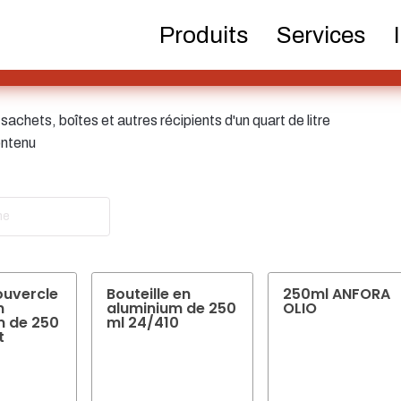
Bouteilles de bière
Produits chimiques
Distribu
Produits
Services
pom
 sachets, boîtes et autres récipients d'un quart de litre
Bouteilles Hotfill
Bidon
Cosmét
contenu
e
la ricerca
Bouteilles de
Pulvérisateur
Réser
spiritueux
ouvercle
Bouteille en
250ml ANFORA
n
aluminium de 250
OLIO
m de 250
ml 24/410
t