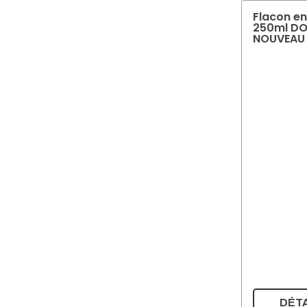
Flacon en
250ml D
NOUVEAU
DÉTA