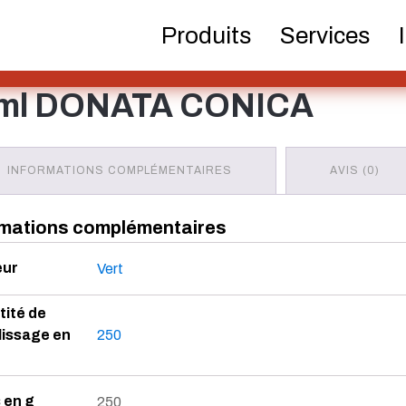
Bouteilles de bière
Produits chimiques
Distribu
 ml DONATA CONICA
Produits
Services
pom
50 ml DONATA CONICA
Bouteilles Hotfill
Bidon
Cosmét
INFORMATIONS COMPLÉMENTAIRES
AVIS (0)
rmations complémentaires
Bouteilles de
Pulvérisateur
Réser
spiritueux
eur
Vert
ité de
issage en
250
 en g
250