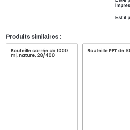
Est-il
impres
Oui, n
Est-il 
est sp
Oui, i
vos be
équipe
Produits similaires :
pour v
Bouteille carrée de 1000
Bouteille PET de 1
ml, nature, 28/400