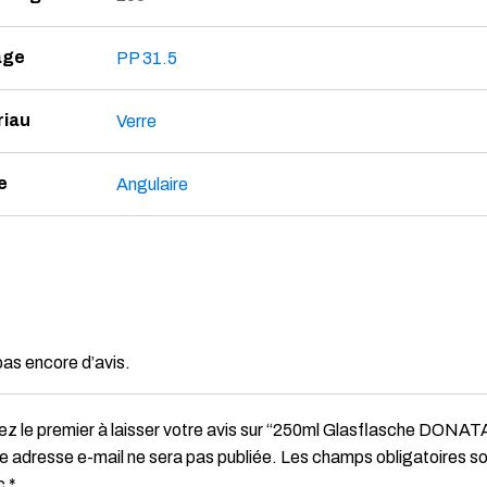
age
PP 31.5
riau
Verre
e
Angulaire
 pas encore d’avis.
z le premier à laisser votre avis sur “250ml Glasflasche DON
e adresse e-mail ne sera pas publiée.
Les champs obligatoires so
c
*