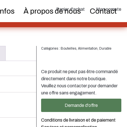
teurs et
Boîtes
Pulvérisateur fin
Panier d'achat
Mon compte
Infos
À propos de nous
Contact
pes
iques
Alimentation
Durable
Catégories :
Bouteilles
,
Alimentation
,
Durable
Ce produit ne peut pas être commandé
voirs
Fermetures
directement dans notre boutique.
Bouteilles de vin et de
Veuillez nous contacter pour demander
champagne
une offre sans engagement.
Demande d'offre
Conditions de livraison et de paiement