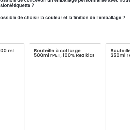
 possible de concevoir un emballage personnalisé avec notr
sion/étiquette ?
ous pouvons concevoir un emballage personnalisé avec votre suj
possible de choisir la couleur et la finition de l'emballage ?
écialisée dans la conception de solutions d'emballage sur mesure
l est souvent possible de choisir la couleur et la finition de votre 
soins spécifiques.
 se fera un plaisir de vous conseiller pour trouver la couleur et la f
otre emballage de produit.
000 ml
Bouteille à col large
Bouteill
500ml rPET, 100% Reziklat
250ml r