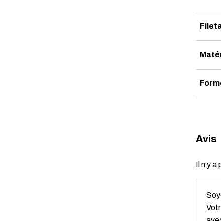
Filet
Maté
Form
Avis
Il n’y a
Soye
Votr
ave