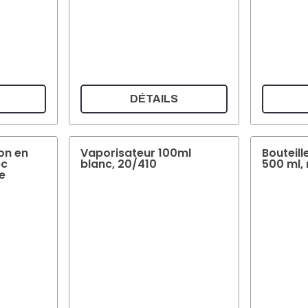
DÉTAILS
son en
Vaporisateur 100ml
Bouteil
ec
blanc, 20/410
500 ml,
e