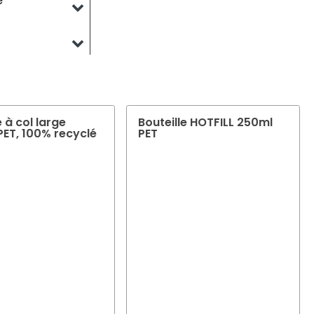
e
et. Notre équipe
 qui répondent à
emballage. Notre
inition optimales
e à col large
Bouteille HOTFILL 250ml
PET, 100% recyclé
PET