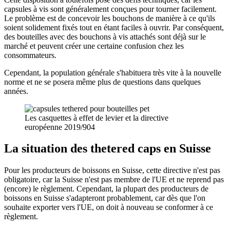
capsules à vis sont généralement conçues pour tourner facilement.
Durable
(301)
Le problème est de concevoir les bouchons de manière à ce qu'ils
soient solidement fixés tout en étant faciles à ouvrir. Par conséquent,
des bouteilles avec des bouchons à vis attachés sont déjà sur le
marché et peuvent créer une certaine confusion chez les
consommateurs.
Bouteilles de sauce
(24)
Cependant, la population générale s'habituera très vite à la nouvelle
norme et ne se posera même plus de questions dans quelques
années.
Bouteilles de spiritueux
(81)
Les casquettes à effet de levier et la directive
européenne 2019/904
Pulvérisateur
(18)
La situation des thetered caps en Suisse
Pour les producteurs de boissons en Suisse, cette directive n'est pas
obligatoire, car la Suisse n'est pas membre de l'UE et ne reprend pas
(encore) le règlement. Cependant, la plupart des producteurs de
Réservoirs
(2)
boissons en Suisse s'adapteront probablement, car dès que l'on
souhaite exporter vers l'UE, on doit à nouveau se conformer à ce
règlement.