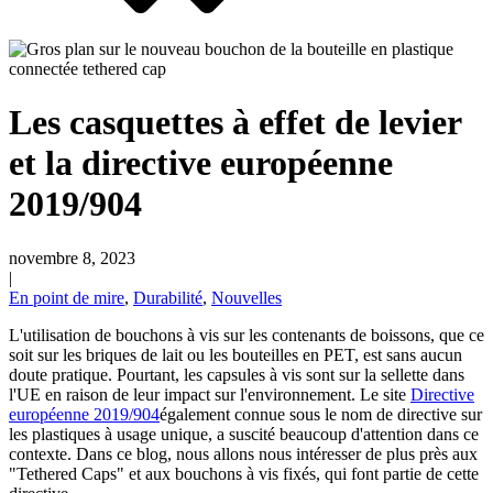
Bouteilles de bière
(16)
Les casquettes à effet de levier
et la directive européenne
Produits chimiques
(267)
2019/904
novembre 8, 2023
Distributeurs et pompes
(30)
|
En point de mire
,
Durabilité
,
Nouvelles
L'utilisation de bouchons à vis sur les contenants de boissons, que ce
soit sur les briques de lait ou les bouteilles en PET, est sans aucun
Boîtes
(73)
doute pratique. Pourtant, les capsules à vis sont sur la sellette dans
l'UE en raison de leur impact sur l'environnement. Le site
Directive
européenne 2019/904
également connue sous le nom de directive sur
les plastiques à usage unique, a suscité beaucoup d'attention dans ce
contexte. Dans ce blog, nous allons nous intéresser de plus près aux
Pulvérisateur fin
(8)
"Tethered Caps" et aux bouchons à vis fixés, qui font partie de cette