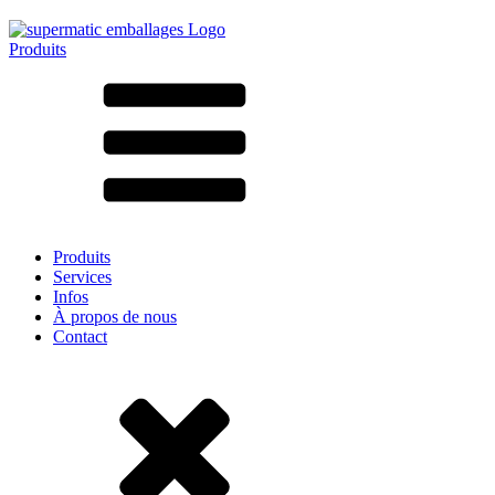
Produits
Tous les produits ➔
Par matériau
SAN
SAN/SMMA
Aluminium
Tôle
Verre
HD-PE
Carton
LD-PE
Produits
Métal
Services
PET
Infos
PP
À propos de nous
rPET
Contact
Grès
Fer blanc
Nylon
rHD-PE
Sachets et bag-in-box
(9)