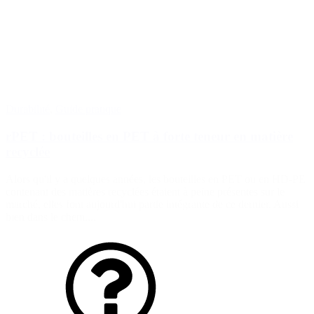
Durabilité
,
Guide pratique
rPET : bouteilles en PET à forte teneur en matière
recyclée
Alors qu'il y a quelques années, les bouteilles en PET ou en HD-PE
contenant des matières recyclées étaient à peine présentes sur le
marché, elles font aujourd'hui partie intégrante de ce dernier. Aussi
bien dans le chem....