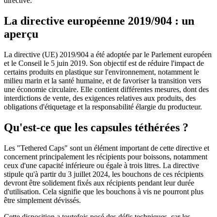
directive.
La directive européenne 2019/904 : un
Bouteilles
(519)
aperçu
La directive (UE) 2019/904 a été adoptée par le Parlement européen
et le Conseil le 5 juin 2019. Son objectif est de réduire l'impact de
Bouteilles Hotfill
(6)
certains produits en plastique sur l'environnement, notamment le
milieu marin et la santé humaine, et de favoriser la transition vers
une économie circulaire. Elle contient différentes mesures, dont des
interdictions de vente, des exigences relatives aux produits, des
obligations d'étiquetage et la responsabilité élargie du producteur.
Bidon
(21)
Qu'est-ce que les capsules téthérées ?
Les "Tethered Caps" sont un élément important de cette directive et
Cosmétiques
(292)
concernent principalement les récipients pour boissons, notamment
ceux d'une capacité inférieure ou égale à trois litres. La directive
stipule qu'à partir du 3 juillet 2024, les bouchons de ces récipients
devront être solidement fixés aux récipients pendant leur durée
Alimentation
(483)
d'utilisation. Cela signifie que les bouchons à vis ne pourront plus
être simplement dévissés.
Cette disposition a toutefois posé des défis techniques, car les