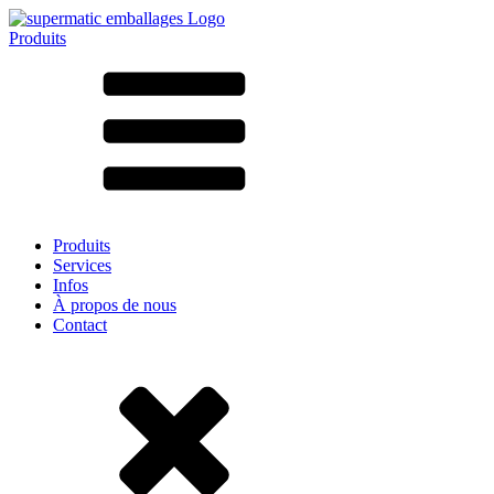
Produits
Tous les produits ➔
Par matériau
SAN
SAN/SMMA
Aluminium
Tôle
Verre
HD-PE
Carton
LD-PE
Produits
Métal
Services
PET
Infos
PP
À propos de nous
rPET
Contact
Grès
Fer blanc
Nylon
rHD-PE
Sachets et bag-in-box
(9)