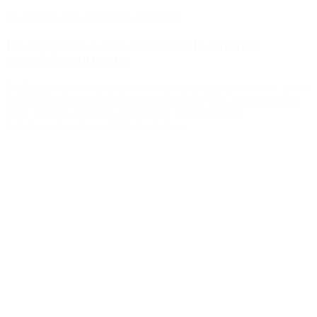
Durable
(301)
En point de mire
,
Durabilité
,
Nouvelles
Les casquettes à effet de levier et la directive
européenne 2019/904
Bouteilles de sauce
(24)
L'utilisation de bouchons à vis sur les contenants de boissons, que ce
soit sur les briques de lait ou les bouteilles en PET, est sans aucun
doute pratique. Pourtant, en raison de leur impact sur
l'environnement, les capsules à vis sont...
Bouteilles de spiritueux
(81)
Pulvérisateur
(18)
Réservoirs
(2)