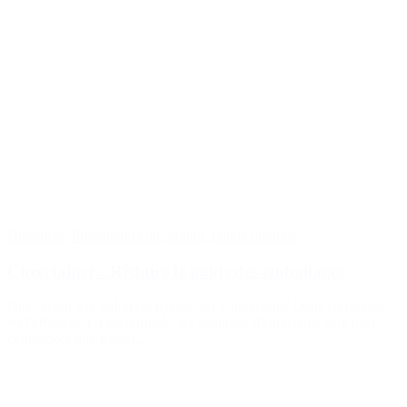
Fermetures
(173)
Bouteilles de vin et de champagne
(83)
Durabilité
,
Présentation du produit
,
Guide pratique
Cheertainer : Réduire le poids des emballages
Dites adieu aux bidons et passez aux Cheertainer. Dans un monde
où l'efficacité est primordiale, les solutions d'emballage sont plus
demandées que jamais,...