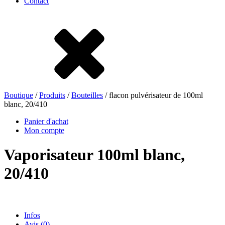
Contact
Grès
Fer blanc
Nylon
rHD-PE
Boutique
/
Produits
/
Bouteilles
/ flacon pulvérisateur de 100ml
blanc, 20/410
Panier d'achat
Mon compte
Vaporisateur 100ml blanc,
20/410
Sachets et bag-in-box
(9)
Infos
Avis (0)