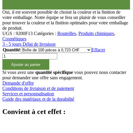
Oui, il est souvent possible de choisir la couleur et la finition de
votre emballage. Notre équipe se fera un plaisir de vous conseiller
pour trouver la couleur et la finition optimales pour votre emballage
de produit.
UGS :
9200F13
Catégories :
Bouteilles
,
Produits chimiques
,
Cosmétiques
3 - 5 jours Délai de livraison
Quantité
Effacer
quantité
de
Bouteilles Hotfill
(6)
Ajouter au panier
100ml
Zerstäuberflasche
Si vous avez une
quantité spécifique
vous pouvez nous contacter
weiss,
pour demander une offre sans engagement.
20/410
Demande d'offre
Bidon
(21)
Conditions de livraison et de paiement
Services et personnalisation
Guide des matériaux et de la durabilité
Convient à cet effet :
Cosmétiques
(292)