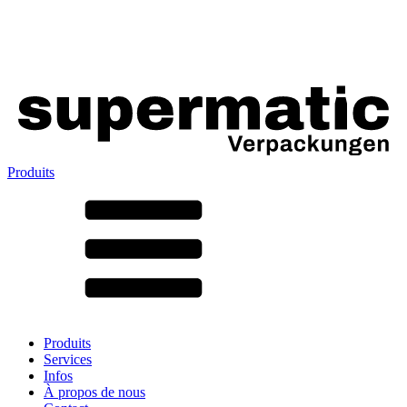
Produits
Tous les produits ➔
Par matériau
SAN
SAN/SMMA
Aluminium
Tôle
Verre
HD-PE
Carton
LD-PE
Produits
Métal
Services
PET
Infos
PP
À propos de nous
rPET