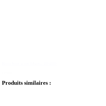
Bouchon à vis blanc, 20/410
Détails
Produits similaires :