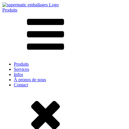
Produits
Tous les produits ➔
Par matériau
SAN
SAN/SMMA
Aluminium
Tôle
Verre
HD-PE
Carton
LD-PE
Produits
Métal
Services
PET
Infos
PP
À propos de nous
rPET
Contact
Grès
Fer blanc
Nylon
rHD-PE
Sachets et bag-in-box
(9)