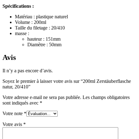
Spécifications :
Durable
(301)
Matériau : plastique naturel
Volume : 200ml
Taille du filetage : 20/410
Bouteilles de sauce
(24)
masse :
hauteur : 151mm
Diamètre : 50mm
Avis
Bouteilles de spiritueux
(81)
Il n’y a pas encore d’avis.
Soyez le premier à laisser votre avis sur “200ml Zerstäuberflasche
Pulvérisateur
(18)
natur, 20/410”
Votre adresse e-mail ne sera pas publiée.
Les champs obligatoires
sont indiqués avec
*
Réservoirs
(2)
Votre note
*
Votre avis
*