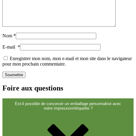
Fermetures
(173)
Bouteilles de vin et de champagne
(83)
Nom
*
E-mail
*
Enregistrer mon nom, mon e-mail et mon site dans le navigateur
pour mon prochain commentaire.
Foire aux questions
Est-il possible de concevoir un emballage personnalisé avec
notre impression/étiquette ?