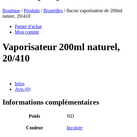
Boutique
/
Produits
/
Bouteilles
/ flacon vaporisateur de 200ml
nature, 20/410
Bouteilles de bière
(16)
Panier d'achat
Mon compte
Vaporisateur 200ml naturel,
Produits chimiques
(267)
20/410
Distributeurs et pompes
(30)
Infos
Avis (0)
Boîtes
(73)
Informations complémentaires
Poids
ND
Pulvérisateur fin
(8)
Couleur
Incolore