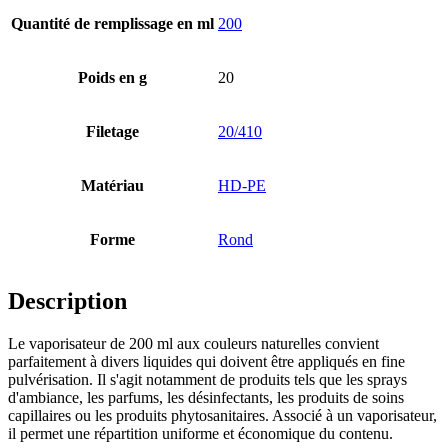
Quantité de remplissage en ml
200
Bouteilles
(519)
Poids en g
20
Bouteilles Hotfill
(6)
Filetage
20/410
Matériau
HD-PE
Bidon
(21)
Forme
Rond
Description
Cosmétiques
(292)
Le vaporisateur de 200 ml aux couleurs naturelles convient
parfaitement à divers liquides qui doivent être appliqués en fine
pulvérisation. Il s'agit notamment de produits tels que les sprays
Alimentation
(483)
d'ambiance, les parfums, les désinfectants, les produits de soins
capillaires ou les produits phytosanitaires. Associé à un vaporisateur,
il permet une répartition uniforme et économique du contenu.