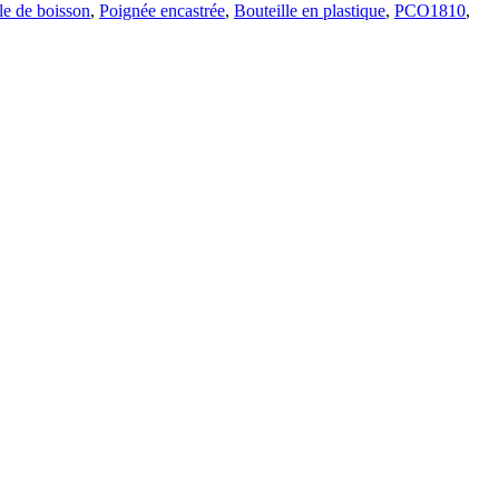
le de boisson
,
Poignée encastrée
,
Bouteille en plastique
,
PCO1810
,