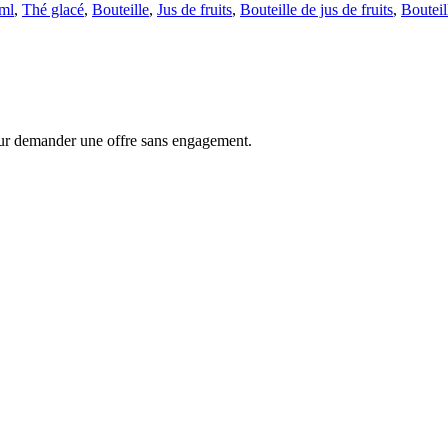
ml
,
Thé glacé
,
Bouteille
,
Jus de fruits
,
Bouteille de jus de fruits
,
Bouteil
ur demander une offre sans engagement.