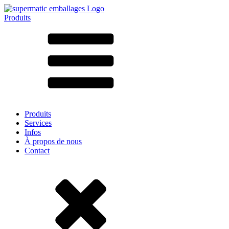
Produits
Tous les produits ➔
Par matériau
SAN
SAN/SMMA
Aluminium
Tôle
Verre
HD-PE
Carton
LD-PE
Produits
Métal
Services
PET
Infos
PP
À propos de nous
rPET
Contact
Grès
Fer blanc
Nylon
rHD-PE
Sachets et bag-in-box
(9)