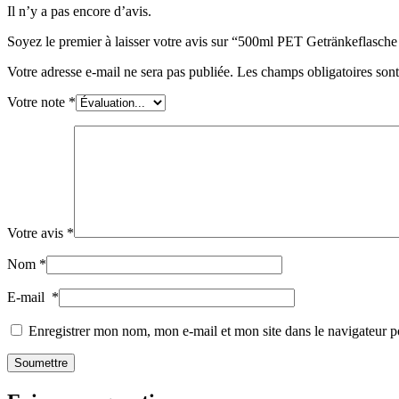
Il n’y a pas encore d’avis.
Durable
(301)
Soyez le premier à laisser votre avis sur “500ml PET Getränkeflasche
Votre adresse e-mail ne sera pas publiée.
Les champs obligatoires son
Bouteilles de sauce
(24)
Votre note
*
Bouteilles de spiritueux
(81)
Votre avis
*
Pulvérisateur
(18)
Nom
*
E-mail
*
Réservoirs
(2)
Enregistrer mon nom, mon e-mail et mon site dans le navigateur