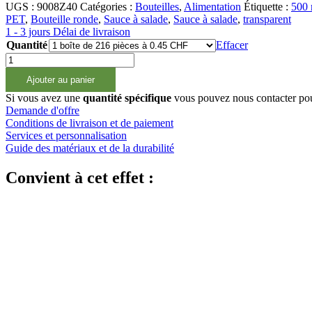
UGS :
9008Z40
Catégories :
Bouteilles
,
Alimentation
Étiquette :
500 
PET
,
Bouteille ronde
,
Sauce à salade
,
Sauce à salade
,
transparent
1 - 3 jours Délai de livraison
Quantité
Effacer
quantité
de
Ajouter au panier
500ml
PET
Si vous avez une
quantité spécifique
vous pouvez nous contacter po
Getränkeflasche
Demande d'offre
mit
Conditions de livraison et de paiement
Griffmulde
Services et personnalisation
Guide des matériaux et de la durabilité
Convient à cet effet :