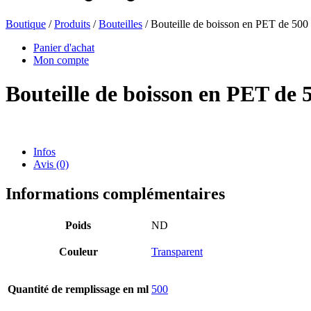
Boutique
/
Produits
/
Bouteilles
/ Bouteille de boisson en PET de 500
Bouteilles de bière
(16)
Panier d'achat
Mon compte
Bouteille de boisson en PET de 
Produits chimiques
(267)
Infos
Avis (0)
Distributeurs et pompes
(30)
Informations complémentaires
Boîtes
(73)
Poids
ND
Couleur
Transparent
Pulvérisateur fin
(8)
Quantité de remplissage en ml
500