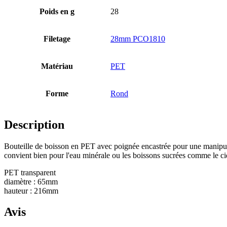
Poids en g
28
Bouteilles
(519)
Filetage
28mm PCO1810
Bouteilles Hotfill
(6)
Matériau
PET
Forme
Rond
Bidon
(21)
Description
Bouteille de boisson en PET avec poignée encastrée pour une manipulat
Cosmétiques
(292)
convient bien pour l'eau minérale ou les boissons sucrées comme le cid
PET transparent
diamètre : 65mm
hauteur : 216mm
Alimentation
(483)
Avis