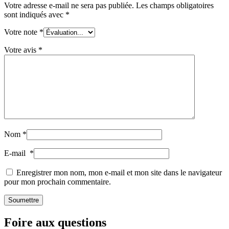
Votre adresse e-mail ne sera pas publiée.
Les champs obligatoires
Durable
(301)
sont indiqués avec
*
Votre note
*
Votre avis
*
Bouteilles de sauce
(24)
Bouteilles de spiritueux
(81)
Nom
*
Pulvérisateur
(18)
E-mail
*
Enregistrer mon nom, mon e-mail et mon site dans le navigateur
pour mon prochain commentaire.
Réservoirs
(2)
Foire aux questions