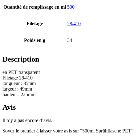
Quantité de remplissage en ml
500
Bouteilles
(519)
Filetage
28/410
Bouteilles Hotfill
(6)
Poids en g
34
Description
Bidon
(21)
en PET transparent
Filetage 28/410
longueur : 85mm
largeur : 49mm
Cosmétiques
(292)
hauteur : 225mm
Avis
Alimentation
(483)
Il n’y a pas encore d’avis.
Soyez le premier à laisser votre avis sur “500ml Sprühflasche PET”