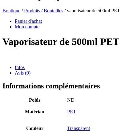
Boutique
/
Produits
/
Bouteilles
/ vaporisateur de 500ml PET
Bouteilles de bière
(16)
Panier d'achat
Mon compte
Vaporisateur de 500ml PET
Produits chimiques
(267)
Infos
Avis (0)
Distributeurs et pompes
(30)
Informations complémentaires
Boîtes
(73)
Poids
ND
Matériau
PET
Pulvérisateur fin
(8)
Couleur
Transparent