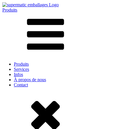
Produits
Tous les produits ➔
Par matériau
SAN
SAN/SMMA
Aluminium
Tôle
Verre
HD-PE
Carton
LD-PE
Produits
Métal
Services
PET
Infos
PP
À propos de nous
rPET
Contact
Grès
Fer blanc
Nylon
rHD-PE
Sachets et bag-in-box
(9)