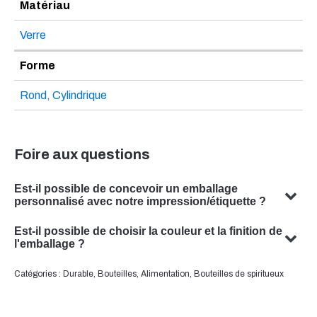
Matériau
Verre
Forme
Rond
,
Cylindrique
Foire aux questions
Est-il possible de concevoir un emballage
personnalisé avec notre impression/étiquette ?
Oui, nous pouvons concevoir un emballage personnalisé
Est-il possible de choisir la couleur et la finition de
avec votre sujet. Notre équipe est spécialisée dans la
l'emballage ?
conception de solutions d'emballage sur mesure qui
Oui, il est souvent possible de choisir la couleur et la
Catégories :
Durable
,
Bouteilles
,
Alimentation
,
Bouteilles de spiritueux
répondent à vos besoins spécifiques.
finition de votre emballage. Notre équipe se fera un
plaisir de vous conseiller pour trouver la couleur et la