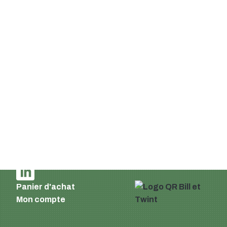
Ackerstrasse 46
8610 Uster
Suisse
Email :
info@supermatic.ch
Tél. : +41 (0)44 941 3322
Fax : +41 (0)44 941 3324
French
Mentions légales et déclaration de
confidentialité
Conditions de livraison et de paiement
CONDITIONS GÉNÉRALES DE VENTE
Panier d'achat
Mon compte