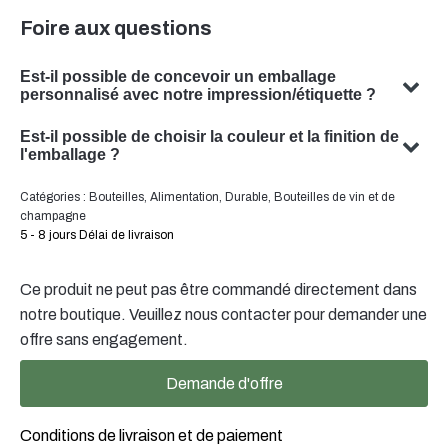
Foire aux questions
Est-il possible de concevoir un emballage
personnalisé avec notre impression/étiquette ?
Oui, nous pouvons concevoir un emballage personnalisé
Est-il possible de choisir la couleur et la finition de
avec votre sujet. Notre équipe est spécialisée dans la
l'emballage ?
conception de solutions d'emballage sur mesure qui
Oui, il est souvent possible de choisir la couleur et la
Catégories :
Bouteilles
,
Alimentation
,
Durable
,
Bouteilles de vin et de
répondent à vos besoins spécifiques.
finition de votre emballage. Notre équipe se fera un
champagne
plaisir de vous conseiller pour trouver la couleur et la
5 - 8 jours Délai de livraison
finition optimales pour votre emballage de produit.
Ce produit ne peut pas être commandé directement dans
notre boutique. Veuillez nous contacter pour demander une
offre sans engagement.
Demande d'offre
Conditions de livraison et de paiement