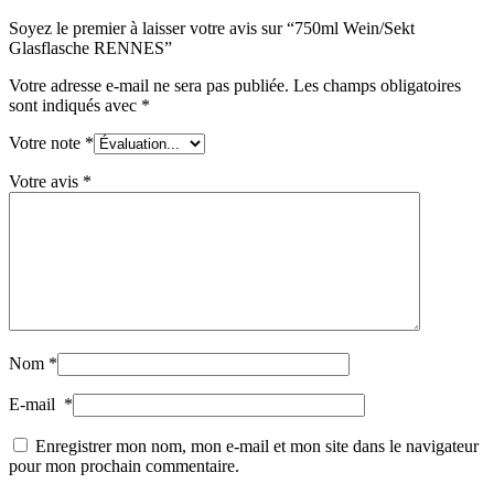
Soyez le premier à laisser votre avis sur “750ml Wein/Sekt
Glasflasche RENNES”
Votre adresse e-mail ne sera pas publiée.
Les champs obligatoires
sont indiqués avec
*
Votre note
*
Votre avis
*
Pulvérisateur fin
(8)
Bouteilles
(519)
Nom
*
E-mail
*
Enregistrer mon nom, mon e-mail et mon site dans le navigateur
pour mon prochain commentaire.