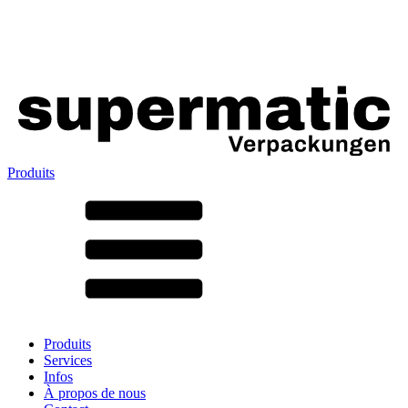
Produits
Tous les produits ➔
Par matériau
SAN
SAN/SMMA
Aluminium
Tôle
Verre
HD-PE
Carton
LD-PE
Produits
Métal
Services
PET
Infos
PP
À propos de nous
rPET