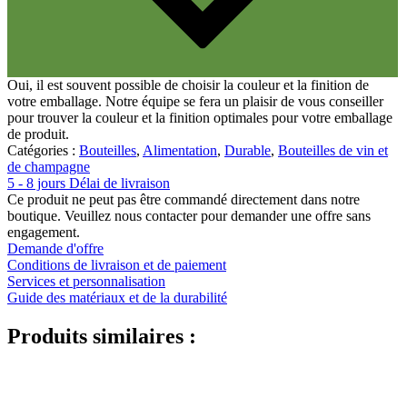
Alimentation
(483)
Oui, il est souvent possible de choisir la couleur et la finition de
votre emballage. Notre équipe se fera un plaisir de vous conseiller
pour trouver la couleur et la finition optimales pour votre emballage
Durable
(301)
de produit.
Catégories :
Bouteilles
,
Alimentation
,
Durable
,
Bouteilles de vin et
de champagne
5 - 8 jours Délai de livraison
Ce produit ne peut pas être commandé directement dans notre
Bouteilles de sauce
(24)
boutique. Veuillez nous contacter pour demander une offre sans
engagement.
Demande d'offre
Conditions de livraison et de paiement
Services et personnalisation
Guide des matériaux et de la durabilité
Produits similaires :