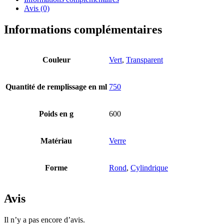
Avis (0)
Informations complémentaires
Couleur
Vert
,
Transparent
Quantité de remplissage en ml
750
Poids en g
600
Distributeurs et pompes
(30)
Matériau
Verre
Boîtes
(73)
Forme
Rond
,
Cylindrique
Avis
Il n’y a pas encore d’avis.