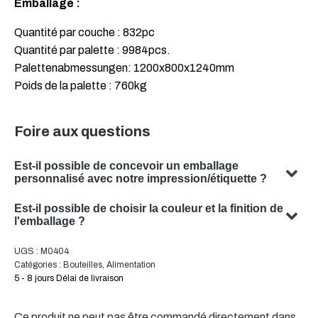
Emballage :
Quantité par couche : 832pc
Quantité par palette : 9984pcs.
Palettenabmessungen: 1200x800x1240mm
Poids de la palette : 760kg
Foire aux questions
Est-il possible de concevoir un emballage
personnalisé avec notre impression/étiquette ?
Oui, nous pouvons concevoir un emballage personnalisé
Est-il possible de choisir la couleur et la finition de
avec votre sujet. Notre équipe est spécialisée dans la
l'emballage ?
conception de solutions d'emballage sur mesure qui
Oui, il est souvent possible de choisir la couleur et la
UGS :
M0404
répondent à vos besoins spécifiques.
finition de votre emballage. Notre équipe se fera un
Catégories :
Bouteilles
,
Alimentation
plaisir de vous conseiller pour trouver la couleur et la
5 - 8 jours Délai de livraison
finition optimales pour votre emballage de produit.
Ce produit ne peut pas être commandé directement dans