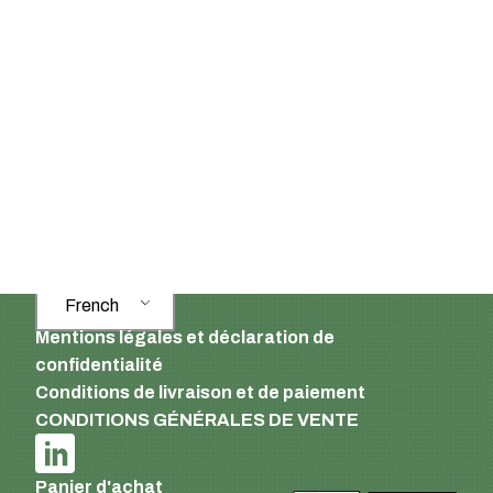
Supermatic Kunststoffverpackungen GmbH
Ackerstrasse 46
8610 Uster
Suisse
Email :
info@supermatic.ch
Tél. : +41 (0)44 941 3322
Fax : +41 (0)44 941 3324
French
Mentions légales et déclaration de
confidentialité
Conditions de livraison et de paiement
CONDITIONS GÉNÉRALES DE VENTE
Panier d'achat