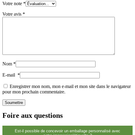
Votre note
*
Durable
(301)
Votre avis
*
Bouteilles de sauce
(24)
Bouteilles de spiritueux
(81)
Nom
*
E-mail
*
Pulvérisateur
(18)
Enregistrer mon nom, mon e-mail et mon site dans le navigateur
pour mon prochain commentaire.
Réservoirs
(2)
Foire aux questions
Est-il possible de concevoir un emballage personnalisé avec