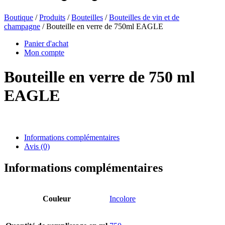
Boutique
/
Produits
/
Bouteilles
/
Bouteilles de vin et de
champagne
/ Bouteille en verre de 750ml EAGLE
Bouteilles de bière
(16)
Panier d'achat
Mon compte
Bouteille en verre de 750 ml
Produits chimiques
(267)
EAGLE
Distributeurs et pompes
(30)
Informations complémentaires
Avis (0)
Boîtes
(73)
Informations complémentaires
Couleur
Incolore
Pulvérisateur fin
(8)