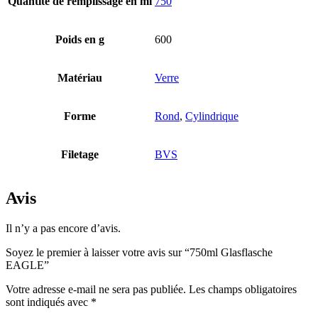
Quantité de remplissage en ml
750
Bouteilles
(519)
Poids en g
600
Matériau
Verre
Bouteilles Hotfill
(6)
Forme
Rond
,
Cylindrique
Bidon
(21)
Filetage
BVS
Avis
Cosmétiques
(292)
Il n’y a pas encore d’avis.
Soyez le premier à laisser votre avis sur “750ml Glasflasche
EAGLE”
Alimentation
(483)
Votre adresse e-mail ne sera pas publiée.
Les champs obligatoires
sont indiqués avec
*