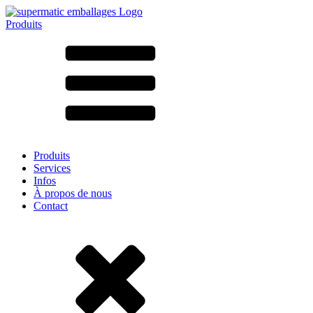
Produits
Tous les produits ➔
Par matériau
SAN
SAN/SMMA
Aluminium
Tôle
Verre
HD-PE
Carton
LD-PE
Produits
Métal
Services
PET
Infos
PP
À propos de nous
rPET
Contact
Grès
Fer blanc
Nylon
rHD-PE
Sachets et bag-in-box
(9)