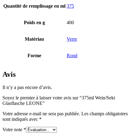
Quantité de remplissage en ml
375
Bouteilles
(519)
Poids en g
400
Matériau
Verre
Bouteilles Hotfill
(6)
Forme
Rond
Bidon
(21)
Avis
Il n’y a pas encore d’avis.
Cosmétiques
(292)
Soyez le premier à laisser votre avis sur “375ml Wein/Sekt
Glasflasche LEONE”
Votre adresse e-mail ne sera pas publiée.
Les champs obligatoires
Alimentation
(483)
sont indiqués avec
*
Votre note
*