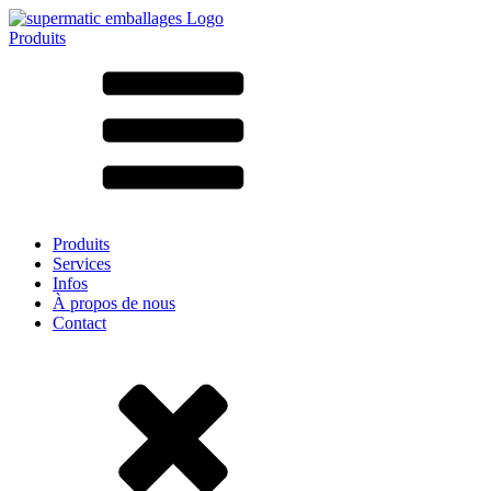
Produits
Tous les produits ➔
Par matériau
SAN
SAN/SMMA
Aluminium
Tôle
Verre
HD-PE
Carton
LD-PE
Produits
Métal
Services
PET
Infos
PP
À propos de nous
rPET
Contact
Grès
Fer blanc
Nylon
rHD-PE
Sachets et bag-in-box
(9)