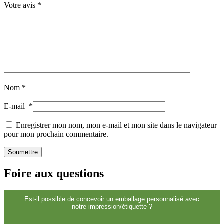
Votre avis
*
Durable
(301)
Bouteilles de sauce
(24)
Nom
*
Bouteilles de spiritueux
(81)
E-mail
*
Enregistrer mon nom, mon e-mail et mon site dans le navigateur
pour mon prochain commentaire.
Pulvérisateur
(18)
Foire aux questions
Réservoirs
(2)
Est-il possible de concevoir un emballage personnalisé avec
notre impression/étiquette ?