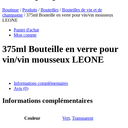
Boutique
/
Produits
/
Bouteilles
/
Bouteilles de vin et de
champagne
/ 375ml Bouteille en verre pour vin/vin mousseux
Bouteilles de bière
(16)
LEONE
Panier d'achat
Mon compte
Produits chimiques
(267)
375ml Bouteille en verre pour
vin/vin mousseux LEONE
Distributeurs et pompes
(30)
Informations complémentaires
Avis (0)
Boîtes
(73)
Informations complémentaires
Pulvérisateur fin
(8)
Couleur
Vert
,
Transparent