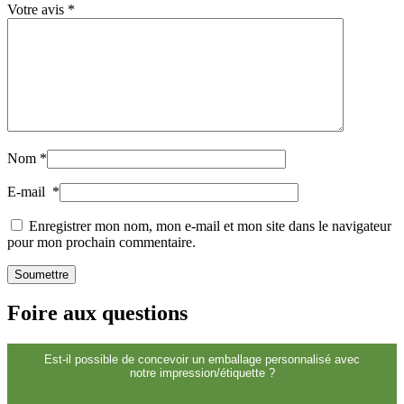
Votre avis
*
Cosmétiques
(292)
Nom
*
E-mail
*
Alimentation
(483)
Enregistrer mon nom, mon e-mail et mon site dans le navigateur
pour mon prochain commentaire.
Durable
(301)
Foire aux questions
Bouteilles de sauce
(24)
Est-il possible de concevoir un emballage personnalisé avec
notre impression/étiquette ?