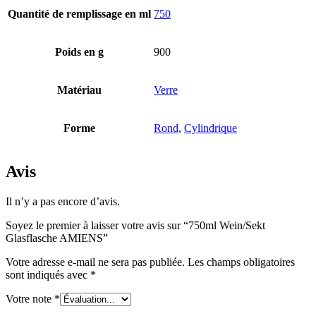
Quantité de remplissage en ml
750
Bouteilles
(519)
Poids en g
900
Matériau
Verre
Bouteilles Hotfill
(6)
Forme
Rond
,
Cylindrique
Bidon
(21)
Avis
Il n’y a pas encore d’avis.
Soyez le premier à laisser votre avis sur “750ml Wein/Sekt
Glasflasche AMIENS”
Votre adresse e-mail ne sera pas publiée.
Les champs obligatoires
sont indiqués avec
*
Votre note
*