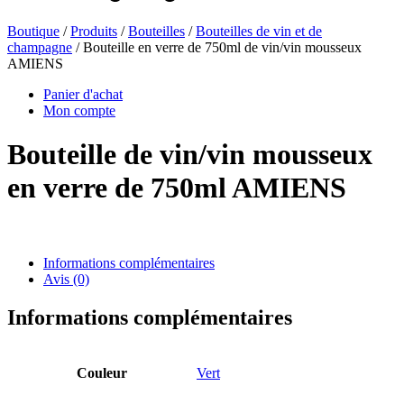
Boutique
/
Produits
/
Bouteilles
/
Bouteilles de vin et de
champagne
/ Bouteille en verre de 750ml de vin/vin mousseux
Bouteilles de bière
(16)
AMIENS
Panier d'achat
Mon compte
Produits chimiques
(267)
Bouteille de vin/vin mousseux
en verre de 750ml AMIENS
Distributeurs et pompes
(30)
Informations complémentaires
Avis (0)
Boîtes
(73)
Informations complémentaires
Pulvérisateur fin
(8)
Couleur
Vert