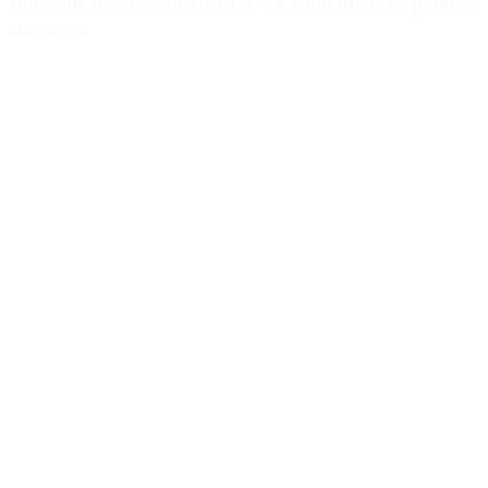
Bouteille de boisson en PET de 1500 ml avec poignée
encastrée
Détails