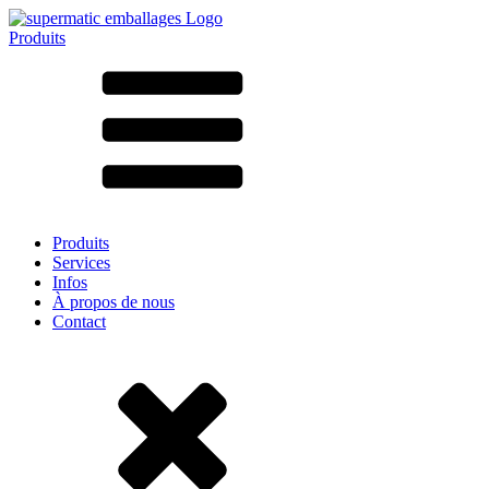
Produits
Tous les produits ➔
Par matériau
SAN
SAN/SMMA
Aluminium
Tôle
Verre
HD-PE
Carton
LD-PE
Produits
Métal
Services
PET
Infos
PP
À propos de nous
rPET
Contact
Grès
Fer blanc
Nylon
rHD-PE
Sachets et bag-in-box
(9)