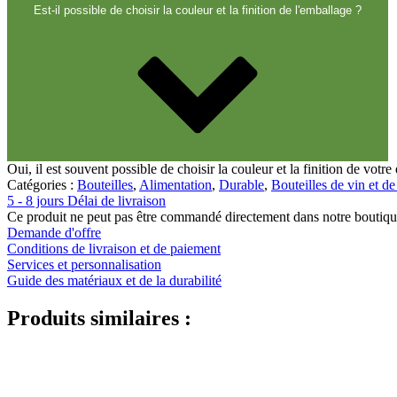
Fermetures
(173)
Est-il possible de choisir la couleur et la finition de l'emballage ?
Bouteilles de vin et de champagne
(83)
Oui, il est souvent possible de choisir la couleur et la finition de vot
Catégories :
Bouteilles
,
Alimentation
,
Durable
,
Bouteilles de vin et 
5 - 8 jours Délai de livraison
Ce produit ne peut pas être commandé directement dans notre boutiqu
Demande d'offre
Conditions de livraison et de paiement
Services et personnalisation
Guide des matériaux et de la durabilité
Produits similaires :