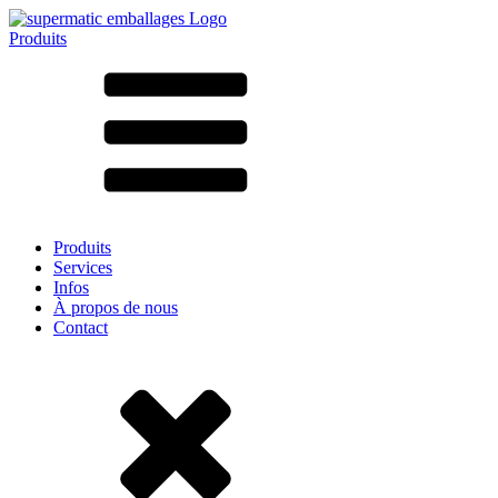
Produits
Tous les produits ➔
Par matériau
SAN
SAN/SMMA
Aluminium
Tôle
Verre
HD-PE
Carton
LD-PE
Produits
Métal
Services
PET
Infos
PP
À propos de nous
rPET
Contact
Grès
Fer blanc
Nylon
rHD-PE
Sachets et bag-in-box
(9)