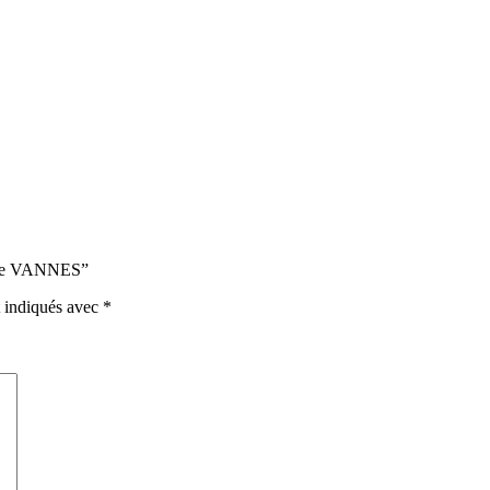
asche VANNES”
t indiqués avec
*