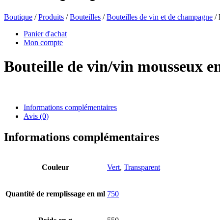
Boutique
/
Produits
/
Bouteilles
/
Bouteilles de vin et de champagne
/ 
Bouteilles de bière
(16)
Panier d'achat
Mon compte
Bouteille de vin/vin mousseux 
Produits chimiques
(267)
Informations complémentaires
Avis (0)
Distributeurs et pompes
(30)
Informations complémentaires
Boîtes
(73)
Couleur
Vert
,
Transparent
Quantité de remplissage en ml
750
Pulvérisateur fin
(8)