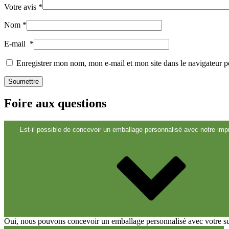
Votre avis
*
Durable
(301)
Nom
*
E-mail
*
Bouteilles de sauce
(24)
Enregistrer mon nom, mon e-mail et mon site dans le navigateur
Bouteilles de spiritueux
(81)
Foire aux questions
Est-il possible de concevoir un emballage personnalisé avec notre impr
Pulvérisateur
(18)
Réservoirs
(2)
Oui, nous pouvons concevoir un emballage personnalisé avec votre suje