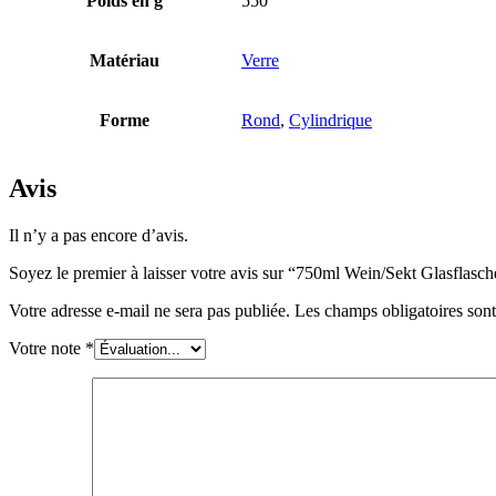
Poids en g
550
Bouteilles
(519)
Matériau
Verre
Forme
Rond
,
Cylindrique
Bouteilles Hotfill
(6)
Avis
Il n’y a pas encore d’avis.
Bidon
(21)
Soyez le premier à laisser votre avis sur “750ml Wein/Sekt Glasfl
Votre adresse e-mail ne sera pas publiée.
Les champs obligatoires son
Cosmétiques
(292)
Votre note
*
Alimentation
(483)