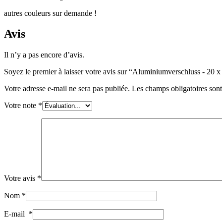
autres couleurs sur demande !
Durable
(301)
Avis
Il n’y a pas encore d’avis.
Bouteilles de sauce
(24)
Soyez le premier à laisser votre avis sur “Aluminiumverschluss - 20
Votre adresse e-mail ne sera pas publiée.
Les champs obligatoires son
Bouteilles de spiritueux
(81)
Votre note
*
Pulvérisateur
(18)
Votre avis
*
Réservoirs
(2)
Nom
*
E-mail
*