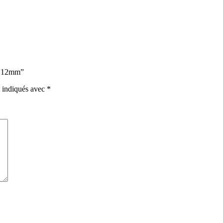
 x 12mm”
t indiqués avec
*