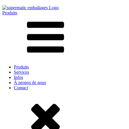
Produits
Tous les produits ➔
Par matériau
SAN
SAN/SMMA
Aluminium
Tôle
Verre
HD-PE
Carton
LD-PE
Produits
Métal
Services
PET
Infos
PP
À propos de nous
rPET
Contact
Grès
Fer blanc
Nylon
rHD-PE
Sachets et bag-in-box
(9)