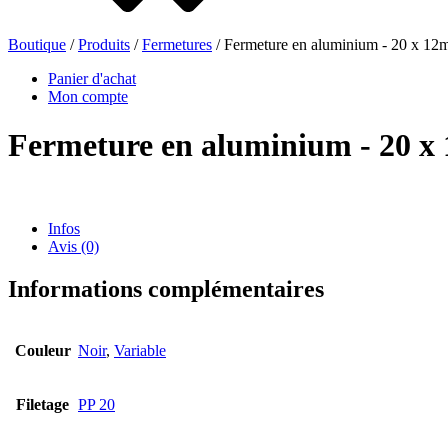
Boutique
/
Produits
/
Fermetures
/ Fermeture en aluminium - 20 x 1
Bouteilles de bière
(16)
Panier d'achat
Mon compte
Fermeture en aluminium - 20 
Produits chimiques
(267)
Infos
Avis (0)
Distributeurs et pompes
(30)
Informations complémentaires
Boîtes
(73)
Couleur
Noir
,
Variable
Filetage
PP 20
Pulvérisateur fin
(8)