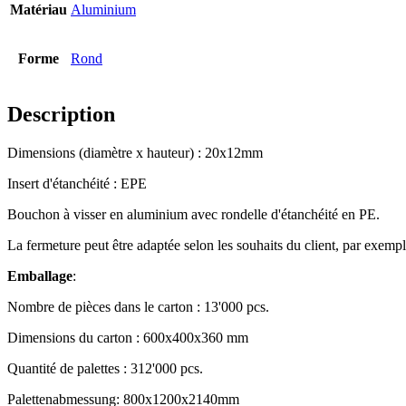
Matériau
Aluminium
Bouteilles
(519)
Forme
Rond
Description
Bouteilles Hotfill
(6)
Dimensions (diamètre x hauteur) : 20x12mm
Insert d'étanchéité : EPE
Bidon
(21)
Bouchon à visser en aluminium avec rondelle d'étanchéité en PE.
La fermeture peut être adaptée selon les souhaits du client, par exe
Emballage
:
Cosmétiques
(292)
Nombre de pièces dans le carton : 13'000 pcs.
Dimensions du carton : 600x400x360 mm
Alimentation
(483)
Quantité de palettes : 312'000
pcs.
Palettenabmessung: 800x1200x2140mm