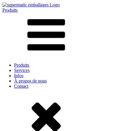
Produits
Tous les produits ➔
Par matériau
SAN
SAN/SMMA
Aluminium
Tôle
Verre
HD-PE
Carton
LD-PE
Produits
Métal
Services
PET
Infos
PP
À propos de nous
rPET
Contact
Grès
Fer blanc
Nylon
rHD-PE
Sachets et bag-in-box
(9)