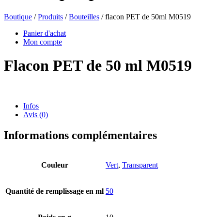
Boutique
/
Produits
/
Bouteilles
/ flacon PET de 50ml M0519
Bouteilles de bière
(16)
Panier d'achat
Mon compte
Flacon PET de 50 ml M0519
Produits chimiques
(267)
Infos
Avis (0)
Distributeurs et pompes
(30)
Informations complémentaires
Boîtes
(73)
Couleur
Vert
,
Transparent
Quantité de remplissage en ml
50
Pulvérisateur fin
(8)