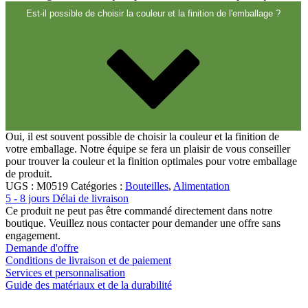
Est-il possible de choisir la couleur et la finition de l'emballage ?
Oui, il est souvent possible de choisir la couleur et la finition de
votre emballage. Notre équipe se fera un plaisir de vous conseiller
pour trouver la couleur et la finition optimales pour votre emballage
de produit.
UGS :
M0519
Catégories :
Bouteilles
,
Alimentation
5 - 8 jours Délai de livraison
Ce produit ne peut pas être commandé directement dans notre
boutique. Veuillez nous contacter pour demander une offre sans
engagement.
Demande d'offre
Conditions de livraison et de paiement
Services et personnalisation
Guide des matériaux et de la durabilité