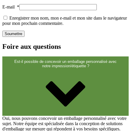
Fermetures
(173)
E-mail
*
Enregistrer mon nom, mon e-mail et mon site dans le navigateur
pour mon prochain commentaire.
Bouteilles de vin et de champagne
(83)
Foire aux questions
Est-il possible de concevoir un emballage personnalisé avec
notre impression/étiquette ?
Oui, nous pouvons concevoir un emballage personnalisé avec votre
sujet. Notre équipe est spécialisée dans la conception de solutions
d'emballage sur mesure qui répondent à vos besoins spécifiques.