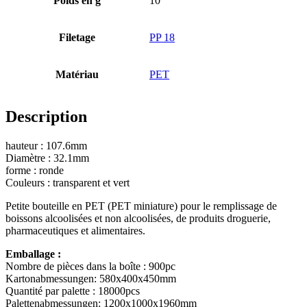
Poids en g
10
Bouteilles
(519)
Filetage
PP 18
Matériau
PET
Bouteilles Hotfill
(6)
Description
hauteur : 107.6mm
Bidon
(21)
Diamètre : 32.1mm
forme : ronde
Couleurs : transparent et vert
Cosmétiques
(292)
Petite bouteille en PET (PET miniature) pour le remplissage de
boissons alcoolisées et non alcoolisées, de produits droguerie,
pharmaceutiques et alimentaires.
Emballage :
Alimentation
(483)
Nombre de pièces dans la boîte : 900pc
Kartonabmessungen: 580x400x450mm
Quantité par palette : 18000pcs
Palettenabmessungen: 1200x1000x1960mm