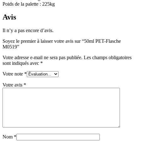
Poids de la palette : 225kg
Durable
(301)
Avis
Il n’y a pas encore d’avis.
Bouteilles de sauce
(24)
Soyez le premier à laisser votre avis sur “50ml PET-Flasche
M0519”
Votre adresse e-mail ne sera pas publiée.
Les champs obligatoires
Bouteilles de spiritueux
(81)
sont indiqués avec
*
Votre note
*
Votre avis
*
Pulvérisateur
(18)
Réservoirs
(2)
Nom
*