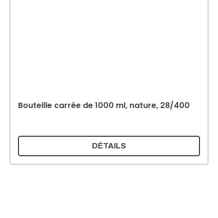
Bouteille carrée de 1000 ml, nature, 28/400
DÉTAILS
Supermatic Kunststoffverpackungen GmbH
Ackerstrasse 46