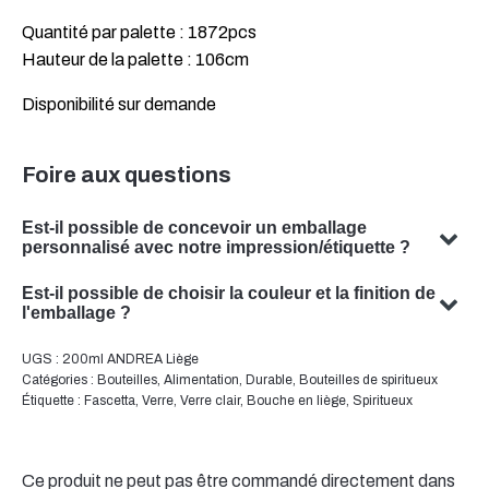
Quantité par palette : 1872pcs
Hauteur de la palette : 106cm
Disponibilité sur demande
Foire aux questions
Est-il possible de concevoir un emballage
personnalisé avec notre impression/étiquette ?
Oui, nous pouvons concevoir un emballage personnalisé
Est-il possible de choisir la couleur et la finition de
avec votre sujet. Notre équipe est spécialisée dans la
l'emballage ?
conception de solutions d'emballage sur mesure qui
Oui, il est souvent possible de choisir la couleur et la
UGS :
200ml ANDREA Liège
répondent à vos besoins spécifiques.
finition de votre emballage. Notre équipe se fera un
Catégories :
Bouteilles
,
Alimentation
,
Durable
,
Bouteilles de spiritueux
plaisir de vous conseiller pour trouver la couleur et la
Étiquette :
Fascetta
,
Verre
,
Verre clair
,
Bouche en liège
,
Spiritueux
finition optimales pour votre emballage de produit.
Ce produit ne peut pas être commandé directement dans