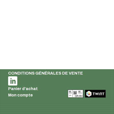
8610 Uster
Suisse
Email :
info@supermatic.ch
Tél. : +41 (0)44 941 3322
Fax : +41 (0)44 941 3324
French
Mentions légales et déclaration de
confidentialité
Conditions de livraison et de paiement
CONDITIONS GÉNÉRALES DE VENTE
Panier d'achat
Mon compte