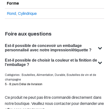
Forme
Rond
,
Cylindrique
Foire aux questions
Est-il possible de concevoir un emballage
personnalisé avec notre impression/étiquette ?
Oui, nous pouvons concevoir un emballage personnalisé
Est-il possible de choisir la couleur et la finition de
avec votre sujet. Notre équipe est spécialisée dans la
l'emballage ?
conception de solutions d'emballage sur mesure qui
Oui, il est souvent possible de choisir la couleur et la
Catégories :
Bouteilles
,
Alimentation
,
Durable
,
Bouteilles de vin et de
répondent à vos besoins spécifiques.
finition de votre emballage. Notre équipe se fera un
champagne
plaisir de vous conseiller pour trouver la couleur et la
5 - 8 jours Délai de livraison
finition optimales pour votre emballage de produit.
Ce produit ne peut pas être commandé directement dans
notre boutique. Veuillez nous contacter pour demander une