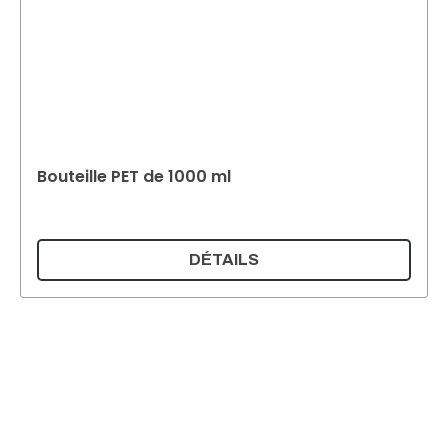
Bouteille PET de 1000 ml
DÉTAILS
Supermatic Kunststoffverpackungen GmbH
Ackerstrasse 46
8610 Uster