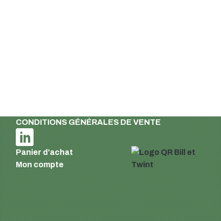
Suisse
Email :
info@supermatic.ch
Tél. : +41 (0)44 941 3322
Fax : +41 (0)44 941 3324
French
Mentions légales et déclaration de
confidentialité
Conditions de livraison et de paiement
CONDITIONS GÉNÉRALES DE VENTE
Panier d'achat
Mon compte