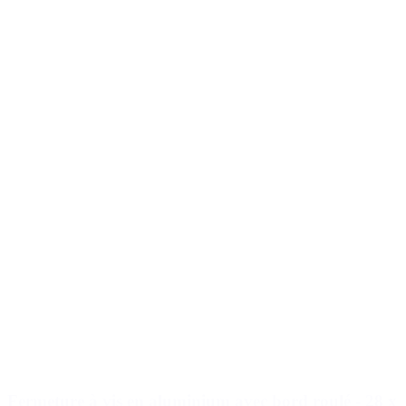
Fermeture à vis en aluminium avec bord roulé - 28 x