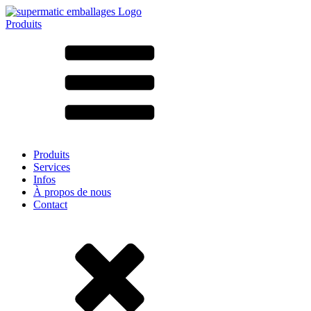
Produits
Tous les produits ➔
Par matériau
SAN
SAN/SMMA
Aluminium
Tôle
Verre
HD-PE
Carton
LD-PE
Produits
Métal
Services
PET
Infos
PP
À propos de nous
rPET
Contact
Grès
Fer blanc
Nylon
rHD-PE
Sachets et bag-in-box
(9)