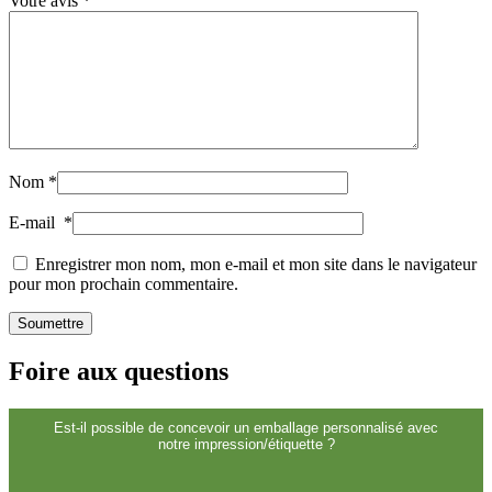
Fermetures
(173)
Votre avis
*
Bouteilles de vin et de champagne
(83)
Nom
*
E-mail
*
Enregistrer mon nom, mon e-mail et mon site dans le navigateur
pour mon prochain commentaire.
Foire aux questions
Est-il possible de concevoir un emballage personnalisé avec
notre impression/étiquette ?