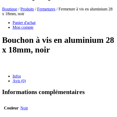
Boutique
/
Produits
/
Fermetures
/ Fermeture à vis en aluminium 28
x 18mm, noir
Bouteilles de bière
(16)
Panier d'achat
Mon compte
Bouchon à vis en aluminium 28
Produits chimiques
(267)
x 18mm, noir
Distributeurs et pompes
(30)
Infos
Avis (0)
Boîtes
(73)
Informations complémentaires
Pulvérisateur fin
(8)
Couleur
Noir