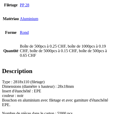
Filetage
PP 28
Bouteilles
(519)
Matériau
Aluminium
Forme
Rond
Bouteilles Hotfill
(6)
Boîte de 500pcs à 0.25 CHF, boîte de 1000pcs à 0.19
Quantité
CHF, boîte de 5000pcs à 0.15 CHF, boîte de 500pcs à
Bidon
(21)
0.65 CHF
Description
Cosmétiques
(292)
Type : 2818x110 (filetage)
Dimensions (diamètre x hauteur) : 28x18mm
Insert d'étanchéité : EPE
couleur : noir
Alimentation
(483)
Bouchon en aluminium avec filetage et avec garniture d'étanchéité
EPE.
Nombre de pièces dans le carton : 5'000 pcs.