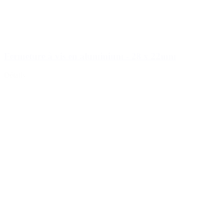
Fermeture à vis en aluminium - 28 x 22mm
Détails