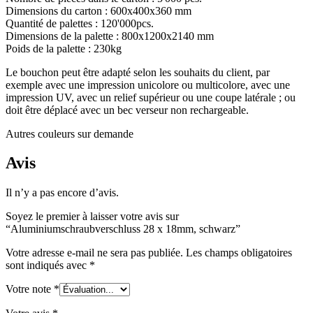
Dimensions du carton : 600x400x360 mm
Durable
(301)
Quantité de palettes : 120'000pcs.
Dimensions de la palette : 800x1200x2140 mm
Poids de la palette : 230kg
Le bouchon peut être adapté selon les souhaits du client, par
Bouteilles de sauce
(24)
exemple avec une impression unicolore ou multicolore, avec une
impression UV, avec un relief supérieur ou une coupe latérale ; ou
doit être déplacé avec un bec verseur non rechargeable.
Bouteilles de spiritueux
(81)
Autres couleurs sur demande
Avis
Pulvérisateur
(18)
Il n’y a pas encore d’avis.
Soyez le premier à laisser votre avis sur
“Aluminiumschraubverschluss 28 x 18mm, schwarz”
Réservoirs
(2)
Votre adresse e-mail ne sera pas publiée.
Les champs obligatoires
sont indiqués avec
*
Votre note
*