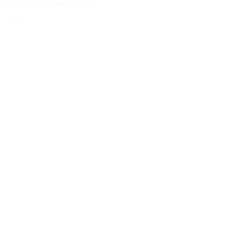
Foamer blanc, 24/410
Détails