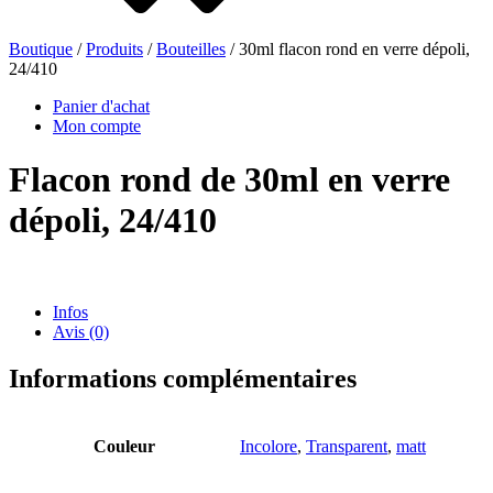
Boutique
/
Produits
/
Bouteilles
/ 30ml flacon rond en verre dépoli,
24/410
Bouteilles de bière
(16)
Panier d'achat
Mon compte
Flacon rond de 30ml en verre
Produits chimiques
(267)
dépoli, 24/410
Infos
Avis (0)
Informations complémentaires
Couleur
Incolore
,
Transparent
,
matt