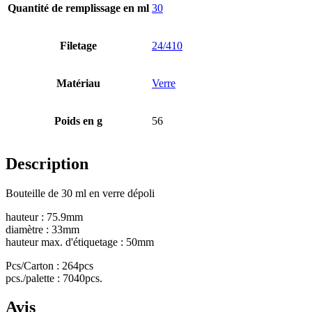
Quantité de remplissage en ml
30
Filetage
24/410
Distributeurs et pompes
(30)
Matériau
Verre
Poids en g
56
Description
Bouteille de 30 ml en verre dépoli
hauteur : 75.9mm
diamètre : 33mm
hauteur max. d'étiquetage : 50mm
Pcs/Carton : 264pcs
pcs./palette : 7040pcs.
Avis