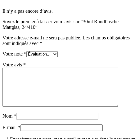
Boîtes
(73)
Il n’y a pas encore d’avis.
Soyez le premier à laisser votre avis sur “30ml Rundflasche
Mattglas, 24/410”
Pulvérisateur fin
(8)
Votre adresse e-mail ne sera pas publiée.
Les champs obligatoires
sont indiqués avec
*
Votre note
*
Bouteilles
(519)
Votre avis
*
Bouteilles Hotfill
(6)
Bidon
(21)
Nom
*
E-mail
*
Cosmétiques
(292)