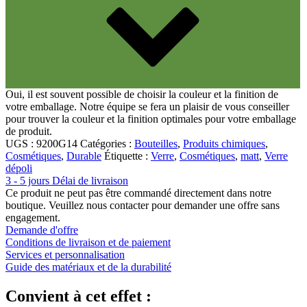
Oui, il est souvent possible de choisir la couleur et la finition de
votre emballage. Notre équipe se fera un plaisir de vous conseiller
pour trouver la couleur et la finition optimales pour votre emballage
de produit.
UGS :
9200G14
Catégories :
Bouteilles
,
Produits chimiques
,
Cosmétiques
,
Durable
Étiquette :
Verre
,
Cosmétiques
,
matt
,
Verre
dépoli
3 - 5 jours Délai de livraison
Durable
(301)
Ce produit ne peut pas être commandé directement dans notre
boutique. Veuillez nous contacter pour demander une offre sans
engagement.
Demande d'offre
Conditions de livraison et de paiement
Bouteilles de sauce
(24)
Services et personnalisation
Guide des matériaux et de la durabilité
Convient à cet effet :