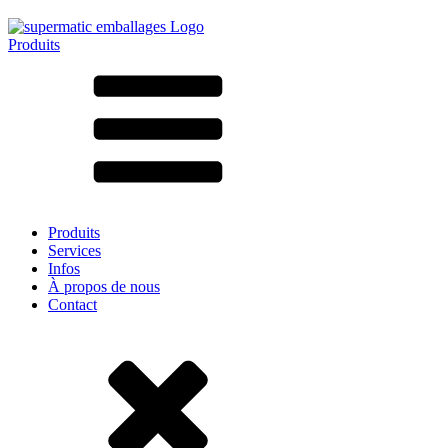
Produits
Tous les produits ➔
Par matériau
SAN
SAN/SMMA
Aluminium
Tôle
Verre
HD-PE
Carton
LD-PE
Produits
Métal
Services
PET
Infos
PP
À propos de nous
rPET
Contact
Grès
Fer blanc
Nylon
rHD-PE
Sachets et bag-in-box
(9)