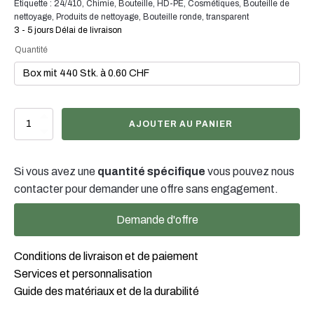
plaisir de vous conseiller pour trouver la couleur et la
Étiquette :
24/410
,
Chimie
,
Bouteille
,
HD-PE
,
Cosmétiques
,
Bouteille de
nettoyage
,
Produits de nettoyage
,
Bouteille ronde
,
transparent
finition optimales pour votre emballage de produit.
3 - 5 jours Délai de livraison
Quantité
quantité
AJOUTER AU PANIER
de
200ml
Rundflasche
Si vous avez une
quantité spécifique
vous pouvez nous
natur,
24/410
contacter pour demander une offre sans engagement.
Demande d'offre
Conditions de livraison et de paiement
Services et personnalisation
Guide des matériaux et de la durabilité