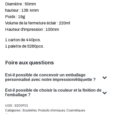
Diamètre : 50mm
hauteur : 138.4mm
Poids : 19g
Volume de la fermeture éclair : 220ml
Hauteur d'impression : 100mm
1 carton de 440pcs.
1 palette de 5280pcs.
Foire aux questions
Est-il possible de concevoir un emballage
personnalisé avec notre impression/étiquette ?
Oui, nous pouvons concevoir un emballage personnalisé
Est-il possible de choisir la couleur et la finition de
avec votre sujet. Notre équipe est spécialisée dans la
l'emballage ?
conception de solutions d'emballage sur mesure qui
Oui, il est souvent possible de choisir la couleur et la
UGS :
9200F01
répondent à vos besoins spécifiques.
finition de votre emballage. Notre équipe se fera un
Catégories :
Bouteilles
,
Produits chimiques
,
Cosmétiques