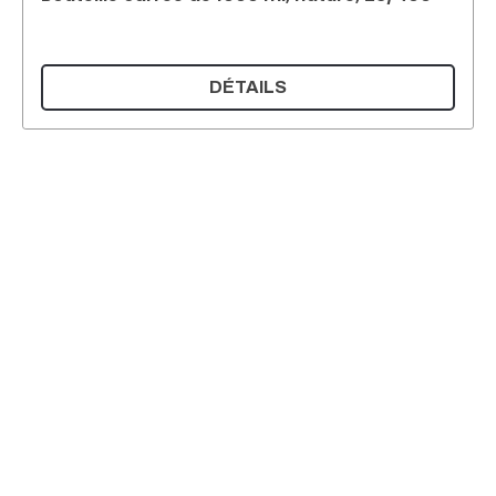
DÉTAILS
Supermatic Kunststoffverpackungen GmbH
Ackerstrasse 46
8610 Uster
Suisse
Email :
info@supermatic.ch
Tél. : +41 (0)44 941 3322
Fax : +41 (0)44 941 3324
French
Mentions légales et déclaration de