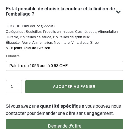
Oui, nous pouvons concevoir un emballage personnalisé
Est-il possible de choisir la couleur et la finition de
avec votre sujet. Notre équipe est spécialisée dans la
l'emballage ?
conception de solutions d'emballage sur mesure qui
Oui, il est souvent possible de choisir la couleur et la
UGS :
1000ml col long PP28S
répondent à vos besoins spécifiques.
finition de votre emballage. Notre équipe se fera un
Catégories :
Bouteilles
,
Produits chimiques
,
Cosmétiques
,
Alimentation
,
plaisir de vous conseiller pour trouver la couleur et la
Durable
,
Bouteilles de sauce
,
Bouteilles de spiritueux
Étiquette :
Verre
,
Alimentation
,
Nourriture
,
Vinaigrette
,
Sirop
finition optimales pour votre emballage de produit.
5 - 8 jours Délai de livraison
Quantité
quantité
AJOUTER AU PANIER
de
1000ml
Glasflasche
Si vous avez une
quantité spécifique
vous pouvez nous
Langhals
PP28
contacter pour demander une offre sans engagement.
Demande d'offre