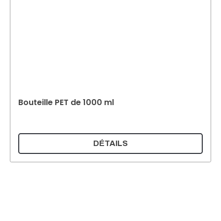
Bouteille PET de 1000 ml
DÉTAILS
Supermatic Kunststoffverpackungen GmbH
Ackerstrasse 46