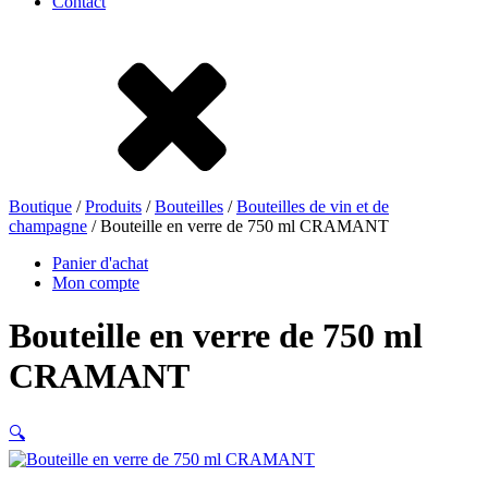
Contact
Grès
Fer blanc
Nylon
rHD-PE
Boutique
/
Produits
/
Bouteilles
/
Bouteilles de vin et de
champagne
/ Bouteille en verre de 750 ml CRAMANT
Panier d'achat
Mon compte
Bouteille en verre de 750 ml
CRAMANT
🔍
Sachets et bag-in-box
(9)