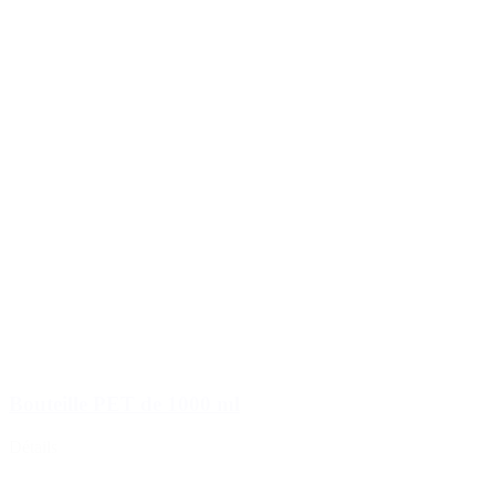
Bouteilles Hotfill
(6)
Bouteille PET de 1000 ml
Détails