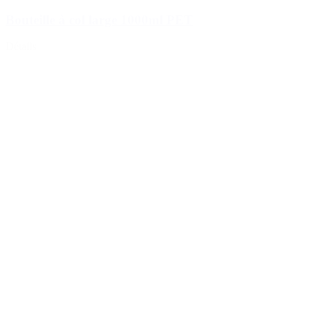
Bouteille à col large 1000ml PET
Détails
Réservoirs
(2)