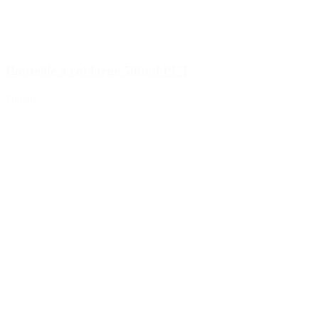
Bouteilles de vin et de champagne
(83)
Bouteille à col large 500ml PET
Détails