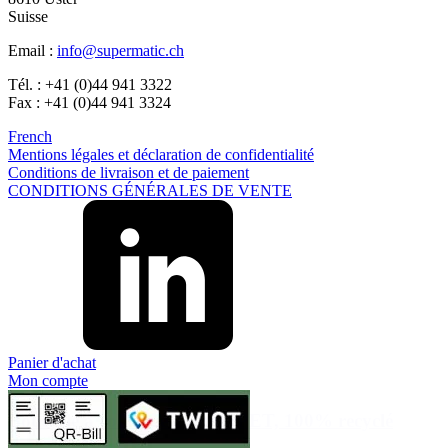
Suisse
Email :
info@supermatic.ch
Tél. : +41 (0)44 941 3322
Alimentation
(483)
Fax : +41 (0)44 941 3324
French
Mentions légales et déclaration de confidentialité
Conditions de livraison et de paiement
CONDITIONS GÉNÉRALES DE VENTE
Panier d'achat
Mon compte
Bouteille à col large 250ml rPET, 100% recyclé