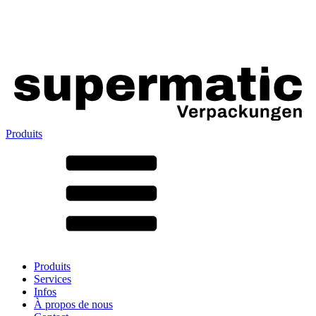
Produits
Tous les produits ➔
Par matériau
SAN
SAN/SMMA
Aluminium
Tôle
Verre
HD-PE
Carton
LD-PE
Produits
Métal
Services
PET
Infos
PP
À propos de nous
rPET