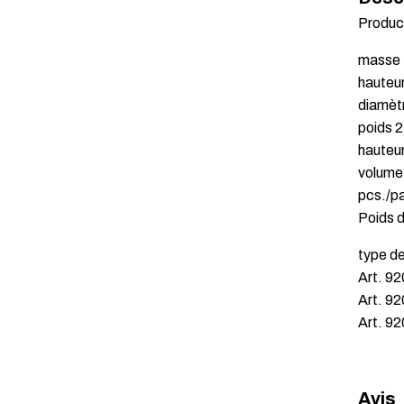
Product
masse 
hauteu
diamèt
poids 
hauteu
volume 
pcs./p
Poids d
type d
Art. 92
Art. 92
Art. 92
Avis