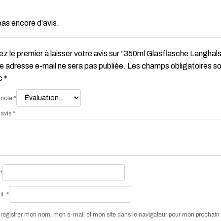
 pas encore d’avis.
z le premier à laisser votre avis sur “350ml Glasflasche Langha
e adresse e-mail ne sera pas publiée.
Les champs obligatoires so
c
*
 note
*
 avis
*
*
il
*
registrer mon nom, mon e-mail et mon site dans le navigateur pour mon prochai