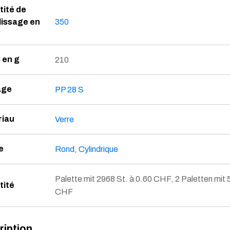
ité de
issage en
350
 en g
210
age
PP 28 S
riau
Verre
e
Rond
,
Cylindrique
Palette mit 2968 St. à 0.60 CHF, 2 Paletten mit 
tité
CHF
ription