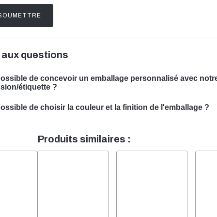
 aux questions
 possible de concevoir un emballage personnalisé avec notr
sion/étiquette ?
ous pouvons concevoir un emballage personnalisé avec votre suj
possible de choisir la couleur et la finition de l'emballage ?
écialisée dans la conception de solutions d'emballage sur mesure
l est souvent possible de choisir la couleur et la finition de votre 
soins spécifiques.
 se fera un plaisir de vous conseiller pour trouver la couleur et la f
Produits similaires :
otre emballage de produit.