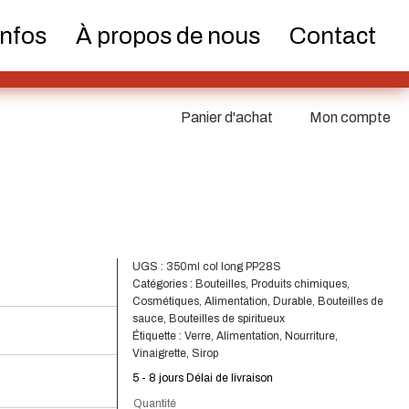
teurs et
Boîtes
Pulvérisateur fin
Infos
À propos de nous
Contact
pes
Panier d'achat
Mon compte
iques
Alimentation
Durable
UGS :
350ml col long PP28S
Catégories :
Bouteilles
,
Produits chimiques
,
Cosmétiques
,
Alimentation
,
Durable
,
Bouteilles de
voirs
Fermetures
sauce
,
Bouteilles de spiritueux
Bouteilles de vin et de
Étiquette :
Verre
,
Alimentation
,
Nourriture
,
champagne
Vinaigrette
,
Sirop
5 - 8 jours Délai de livraison
Quantité