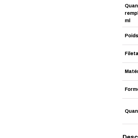
Quant
rempl
ml
Poids
Filet
Maté
Form
Quan
Desc