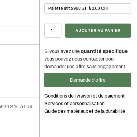
quantité
AJOUTER AU PANIER
de
350ml
Glasflasche
Si vous avez une
quantité spécifique
Langhals
PP28
vous pouvez nous contacter pour
demander une offre sans engagement.
Demande d'offre
Conditions de livraison et de paiement
Services et personnalisation
5936 Stk. à 0.55
Guide des matériaux et de la durabilité