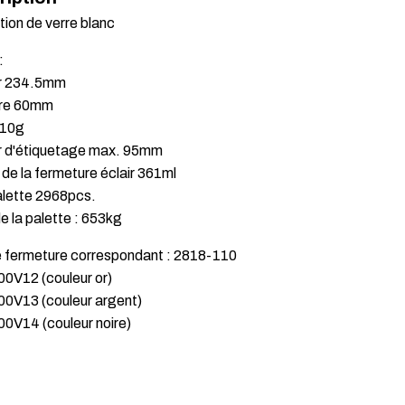
ion de verre blanc
:
r 234.5mm
re 60mm
210g
r d'étiquetage max. 95mm
de la fermeture éclair 361ml
alette 2968pcs.
e la palette : 653kg
e fermeture correspondant : 2818-110
00V12 (couleur or)
00V13 (couleur argent)
00V14 (couleur noire)