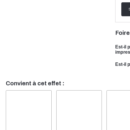
Foire
Est-il
impres
Oui, n
Est-il 
est sp
Oui, i
vos be
équipe
Convient à cet effet :
pour v