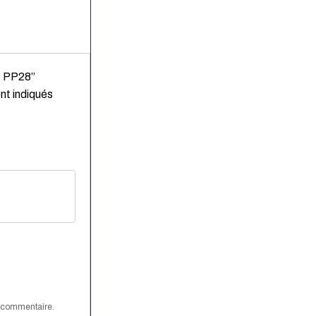
ls PP28”
nt indiqués
n commentaire.