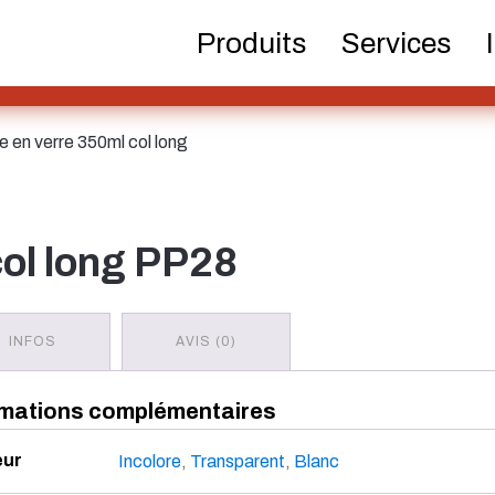
Bouteilles de bière
Produits chimiques
Distribu
Produits
Services
pom
le en verre 350ml col long
Bidon
Cosmét
col long PP28
Bouteilles Hotfill
INFOS
AVIS (0)
Bouteilles de
Pulvérisateur
Réser
rmations complémentaires
spiritueux
eur
Incolore
,
Transparent
,
Blanc