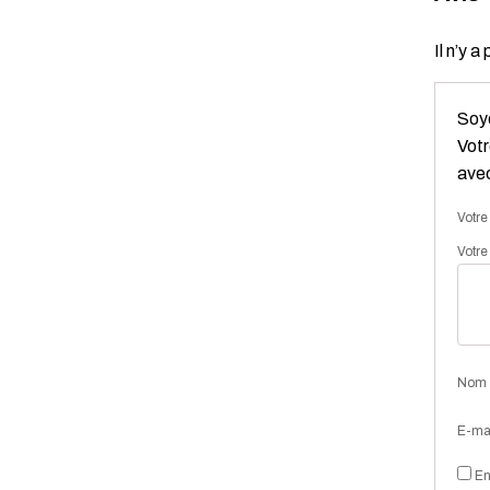
Il n’y a
Soye
Votr
ave
Votre
Votre
Nom
E-ma
En