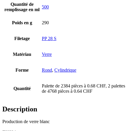
Quantité de
500
remplissage en ml
Bouteilles
(519)
Poids en g
290
Bouteilles Hotfill
(6)
Filetage
PP 28 S
Matériau
Verre
Bidon
(21)
Forme
Rond
,
Cylindrique
Palette de 2384 pièces à 0.68 CHF, 2 palettes
Cosmétiques
(292)
Quantité
de 4768 pièces à 0.64 CHF
Description
Alimentation
(483)
Production de verre blanc