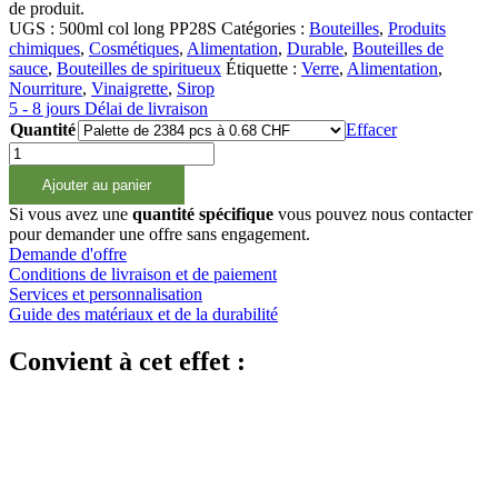
de produit.
UGS :
500ml col long PP28S
Catégories :
Bouteilles
,
Produits
chimiques
,
Cosmétiques
,
Alimentation
,
Durable
,
Bouteilles de
sauce
,
Bouteilles de spiritueux
Étiquette :
Verre
,
Alimentation
,
Nourriture
,
Vinaigrette
,
Sirop
5 - 8 jours Délai de livraison
Quantité
Effacer
quantité
de
Ajouter au panier
500ml
Glasflasche
Si vous avez une
quantité spécifique
vous pouvez nous contacter
Langhals
pour demander une offre sans engagement.
PP28
Demande d'offre
Conditions de livraison et de paiement
Services et personnalisation
Guide des matériaux et de la durabilité
Convient à cet effet :