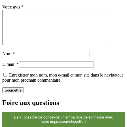
Fermetures
(173)
Votre avis
*
Bouteilles de vin et de champagne
(83)
Nom
*
E-mail
*
Enregistrer mon nom, mon e-mail et mon site dans le navigateur
pour mon prochain commentaire.
Foire aux questions
Est-il possible de concevoir un emballage personnalisé avec
notre impression/étiquette ?