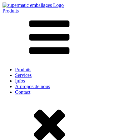
Produits
Tous les produits ➔
Par matériau
SAN
SAN/SMMA
Aluminium
Tôle
Verre
HD-PE
Carton
LD-PE
Produits
Métal
Services
PET
Infos
PP
À propos de nous
rPET
Contact
Grès
Fer blanc
Nylon
rHD-PE
Sachets et bag-in-box
(9)