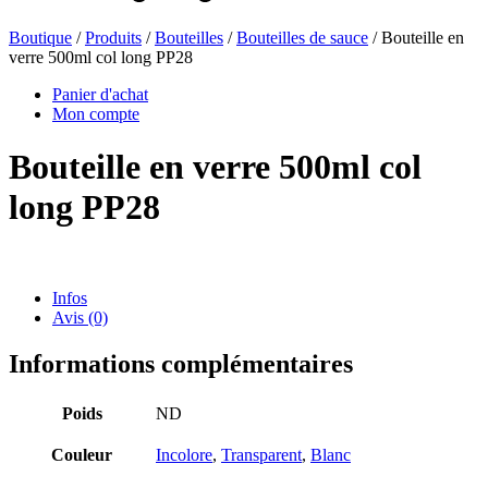
Boutique
/
Produits
/
Bouteilles
/
Bouteilles de sauce
/ Bouteille en
verre 500ml col long PP28
Bouteilles de bière
(16)
Panier d'achat
Mon compte
Bouteille en verre 500ml col
Produits chimiques
(267)
long PP28
Distributeurs et pompes
(30)
Infos
Avis (0)
Boîtes
(73)
Informations complémentaires
Poids
ND
Pulvérisateur fin
(8)
Couleur
Incolore
,
Transparent
,
Blanc