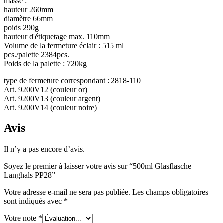
masse :
hauteur 260mm
Durable
(301)
diamètre 66mm
poids 290g
hauteur d'étiquetage max. 110mm
Volume de la fermeture éclair : 515 ml
Bouteilles de sauce
(24)
pcs./palette 2384pcs.
Poids de la palette : 720kg
type de fermeture correspondant : 2818-110
Art. 9200V12 (couleur or)
Bouteilles de spiritueux
(81)
Art. 9200V13 (couleur argent)
Art. 9200V14 (couleur noire)
Avis
Pulvérisateur
(18)
Il n’y a pas encore d’avis.
Soyez le premier à laisser votre avis sur “500ml Glasflasche
Langhals PP28”
Réservoirs
(2)
Votre adresse e-mail ne sera pas publiée.
Les champs obligatoires
sont indiqués avec
*
Votre note
*